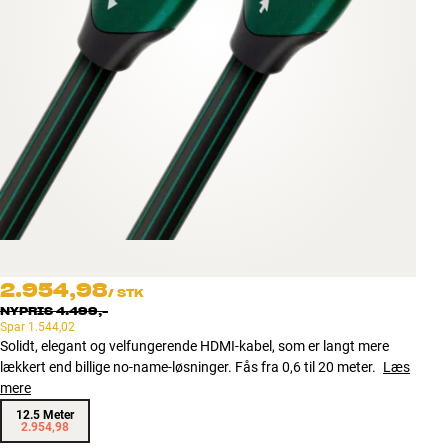
Tilbehør
INSPIRATION
MÆRKER
NYHEDER
TILBUD
Find Butik
2.954,98
Kundeservice
/
STK
NYPRIS
4.499,-
Log ind
Spar
1.544,02
Kundeservice
Solidt, elegant og velfungerende HDMI-kabel, som er langt mere
Byg med Lyd
lækkert end billige no-name-løsninger. Fås fra 0,6 til 20 meter.
Læs
mere
12.5 Meter
2.954,98