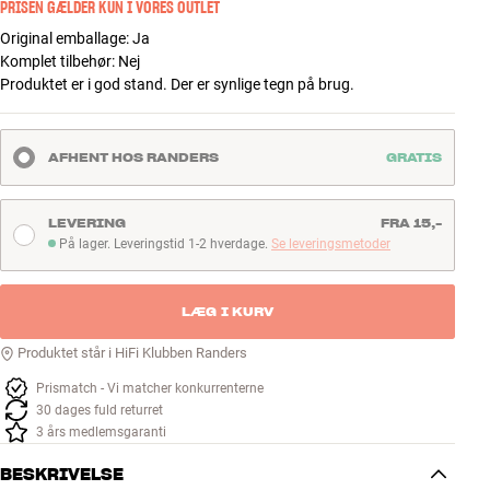
PRISEN GÆLDER KUN I VORES OUTLET
Original emballage
:
Ja
Komplet tilbehør
:
Nej
Produktet er i god stand. Der er synlige tegn på brug.
AFHENT HOS RANDERS
GRATIS
LEVERING
FRA 15,-
På lager. Leveringstid 1-2 hverdage.
Se leveringsmetoder
På lager. Leveringstid 1-2 hverdage
LÆG I KURV
Produktet står i HiFi Klubben Randers
Prismatch - Vi matcher konkurrenterne
30 dages fuld returret
3 års medlemsgaranti
BESKRIVELSE