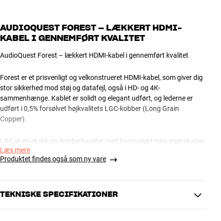
AUDIOQUEST FOREST – LÆKKERT HDMI-
KABEL I GENNEMFØRT KVALITET
AudioQuest Forest – lækkert HDMI-kabel i gennemført kvalitet
Forest er et prisvenligt og velkonstrueret HDMI-kabel, som giver dig
stor sikkerhed mod støj og datafejl, også i HD- og 4K-
sammenhænge. Kablet er solidt og elegant udført, og lederne er
udført i 0,5% forsølvet højkvalitets LGC-kobber (Long Grain
Copper).
LGC er en eksklusiv kobberkvalitet med bedre elektriske egenskaber
Læs mere
end det gængse iltfrie kobber (OFHC), som bruges i mange
Produktet findes også som ny vare
konkurrerende produkter. De forgyldte stik er også udført i rent
kobber. En flot kabelløsning til anlæg i budgetklassen.
TEKNISKE SPECIFIKATIONER
AudioQuest Forest HDMI-kabel fås i længder fra 0,6 til 20 meter.
Kontakt Hi-Fi Klubben, hvis du har brug for længere kabeltræk.