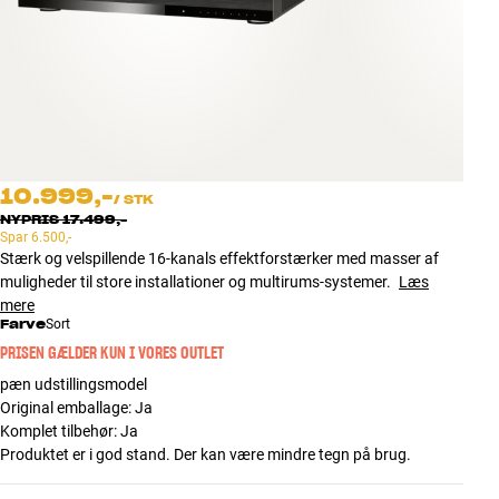
Tilbehør
INSPIRATION
MÆRKER
NYHEDER
10.999,-
/
STK
NYPRIS
17.499,-
Spar
6.500,-
TILBUD
Stærk og velspillende 16-kanals effektforstærker med masser af
muligheder til store installationer og multirums-systemer.
Læs
Find Butik
mere
Farve
Kundeservice
Sort
Log ind
PRISEN GÆLDER KUN I VORES OUTLET
Kundeservice
pæn udstillingsmodel
Byg med Lyd
Original emballage
:
Ja
Komplet tilbehør
:
Ja
Produktet er i god stand. Der kan være mindre tegn på brug.