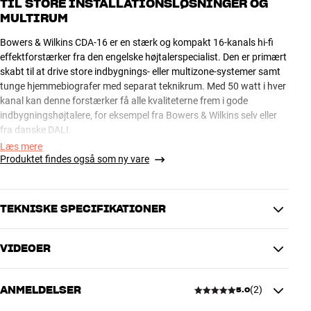
TIL STORE INSTALLATIONSLØSNINGER OG
MULTIRUM
Bowers & Wilkins CDA-16 er en stærk og kompakt 16-kanals hi-fi
effektforstærker fra den engelske højtalerspecialist. Den er primært
skabt til at drive store indbygnings- eller multizone-systemer samt
tunge hjemmebiografer med separat teknikrum. Med 50 watt i hver
kanal kan denne forstærker få alle kvaliteterne frem i gode
indbygningshøjtalere, for eksempel fra Bowers & Wilkins selv eller
fra danske DALI.
Læs mere
Produktet findes også som ny vare
De 16 lydkanaler i CDA-16 giver mulighed for at drive 8 sæt
stereohøjtalere i strålende hi-fi kvalitet, men hvis du vil have endnu
mere power, kan du brokoble kanalerne parvist til 200 watt i 8 ohm
mono. Dermed kan du for eksempel lave en opsætning med 2 x 200
TEKNISKE SPECIFIKATIONER
watt til dine hovedhøjtalere i stuen og stadig have kanaler i reserve
til yderligere seks rum med 2 x 50 watt i hver.
VIDEOER
ENRICHER
EN DEDIKERET CI-FORSTÆRKER
Tilslutninger (kablet)
Pre-out, Analog RCA, Ethernet
Bowers & Wilkins CDA-16 er konstrueret helt fra bunden som en
ANMELDELSER
(
2
)
Forstærkerteknologi
Klasse D
5.0
ægte CI-forstærker (Custom Install). Det betyder, at fleksibilitet og