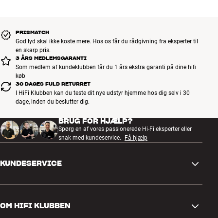
PRISMATCH
God lyd skal ikke koste mere. Hos os får du rådgivning fra eksperter til
en skarp pris.
3 ÅRS MEDLEMSGARANTI
Som medlem af kundeklubben får du 1 års ekstra garanti på dine hifi
køb
30 DAGES FULD RETURRET
I HiFi Klubben kan du teste dit nye udstyr hjemme hos dig selv i 30
dage, inden du beslutter dig.
BRUG FOR HJÆLP?
Spørg en af vores passionerede Hi-Fi eksperter eller
snak med kundeservice.
Få hjælp
KUNDESERVICE
Kontakt os
OM HIFI KLUBBEN
Spørgsmål og svar