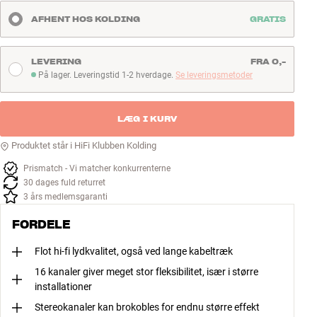
AFHENT HOS KOLDING
GRATIS
LEVERING
FRA 0,-
På lager. Leveringstid 1-2 hverdage.
Se leveringsmetoder
På lager. Leveringstid 1-2 hverdage
LÆG I KURV
Produktet står i HiFi Klubben Kolding
Prismatch - Vi matcher konkurrenterne
30 dages fuld returret
3 års medlemsgaranti
FORDELE
Flot hi-fi lydkvalitet, også ved lange kabeltræk
16 kanaler giver meget stor fleksibilitet, især i større
installationer
Stereokanaler kan brokobles for endnu større effekt