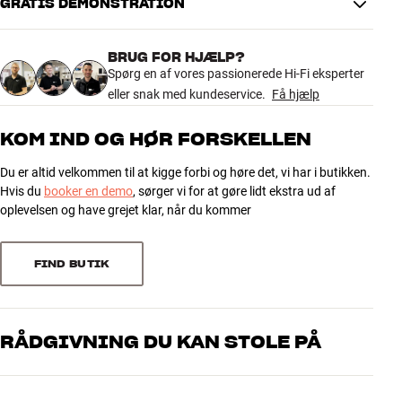
GRATIS DEMONSTRATION
Tilbehør
BRUG FOR HJÆLP?
INSPIRATION
Spørg en af vores passionerede Hi-Fi eksperter
eller snak med kundeservice.
Få hjælp
MÆRKER
KOM IND OG HØR FORSKELLEN
NYHEDER
Du er altid velkommen til at kigge forbi og høre det, vi har i butikken.
Hvis du
booker en demo
, sørger vi for at gøre lidt ekstra ud af
TILBUD
oplevelsen og have grejet klar, når du kommer
Find Butik
Kundeservice
FIND BUTIK
Log ind
Kundeservice
Byg med Lyd
RÅDGIVNING DU KAN STOLE PÅ
Vores medarbejdere er ægte entusiaster, som kender produkterne
og brænder for den gode lyd til både musik og hjemmebio. Fortæl