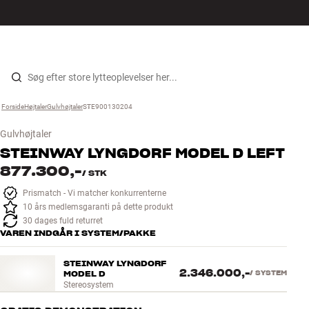
Hi-Fi
MENU
FIND BUTIK
LOG IND
KURV
Højtaler
Gå til indhold
Forside
Højtaler
›
Gulvhøjtaler
›
STE900130204
›
Pladespiller
Gulvhøjtaler
Høretelefoner
STEINWAY LYNGDORF
MODEL D LEFT
877.300,-
/
STK
Surround
Prismatch - Vi matcher konkurrenterne
10 års medlemsgaranti på dette produkt
TV
30 dages fuld returret
VAREN INDGÅR I SYSTEM/PAKKE
Systemer
STEINWAY LYNGDORF
2.346.000,-
MODEL D
/
SYSTEM
Stereosystem
Kabler