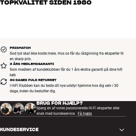
TOPKVALITET SIDEN 1980
os, hvad du drømmer om – så finder vi den løsning, der passer
bedst til dig og dit budget
Alle HiFi Klubbens produkter til musik, hjemmebio og TV er
håndplukket kvalitet, der er bygget til at holde i årevis. Det er godt
for både din pengepung og miljøet.
BOOK EN EKSPERT
PRISMATCH
God lyd skal ikke koste mere. Hos os får du rådgivning fra eksperter til
en skarp pris.
3 ÅRS MEDLEMSGARANTI
Som medlem af kundeklubben får du 1 års ekstra garanti på dine hifi
køb
30 DAGES FULD RETURRET
I HiFi Klubben kan du teste dit nye udstyr hjemme hos dig selv i 30
dage, inden du beslutter dig.
BRUG FOR HJÆLP?
Spørg en af vores passionerede Hi-Fi eksperter eller
snak med kundeservice.
Få hjælp
KUNDESERVICE