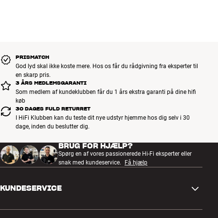
Alle HiFi Klubbens produkter til musik, hjemmebio og TV er
håndplukket kvalitet, der er bygget til at holde i årevis. Det er godt
for både din pengepung og miljøet.
BOOK EN EKSPERT
PRISMATCH
God lyd skal ikke koste mere. Hos os får du rådgivning fra eksperter til
en skarp pris.
3 ÅRS MEDLEMSGARANTI
Som medlem af kundeklubben får du 1 års ekstra garanti på dine hifi
køb
30 DAGES FULD RETURRET
I HiFi Klubben kan du teste dit nye udstyr hjemme hos dig selv i 30
dage, inden du beslutter dig.
BRUG FOR HJÆLP?
Spørg en af vores passionerede Hi-Fi eksperter eller
snak med kundeservice.
Få hjælp
KUNDESERVICE