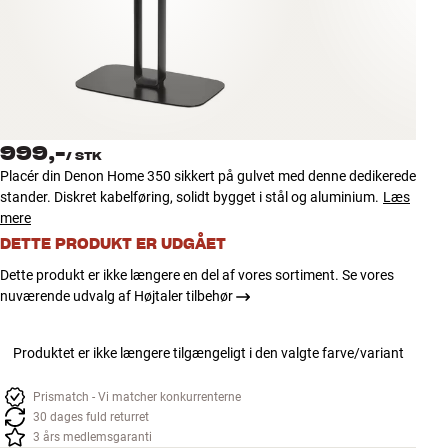
Tilbehør
INSPIRATION
MÆRKER
999,-
/
STK
NYHEDER
Placér din Denon Home 350 sikkert på gulvet med denne dedikerede
stander. Diskret kabelføring, solidt bygget i stål og aluminium.
Læs
TILBUD
mere
DETTE PRODUKT ER UDGÅET
Find Butik
Dette produkt er ikke længere en del af vores sortiment. Se vores
Kundeservice
nuværende udvalg af Højtaler tilbehør
Log ind
Kundeservice
Produktet er ikke længere tilgængeligt i den valgte farve/variant
Byg med Lyd
Prismatch - Vi matcher konkurrenterne
30 dages fuld returret
3 års medlemsgaranti