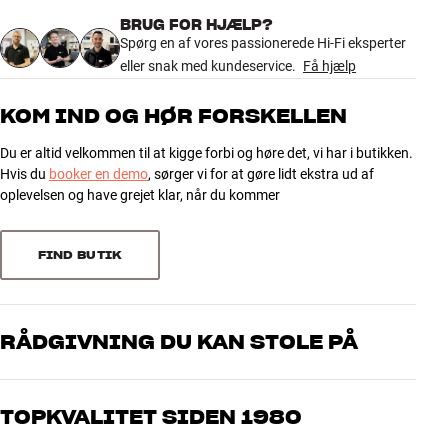
Farve
Sort
BRUG FOR HJÆLP?
Vægt (kg)
6
Spørg en af vores passionerede Hi-Fi eksperter
Vægt emballage (kg)
7,22
eller snak med kundeservice.
Få hjælp
34 x 5 x 65 cm (bredde x højde x
Mål (emballage)
dybde)
KOM IND OG HØR FORSKELLEN
GENERELLE EGENSKABER
Du er altid velkommen til at kigge forbi og høre det, vi har i butikken.
Gulvstander til Denon Home 350 trådløs højtaler
Hvis du
booker en demo
, sørger vi for at gøre lidt ekstra ud af
Spikes og gummifødder medfølger
oplevelsen og have grejet klar, når du kommer
Mål: 48,9 x 68,5 x 29,9 cm (BxHxD)
Vægt: 7,1 kg
FIND BUTIK
Materiale: Stål/aluminium
Farve: Sort eller hvid
RÅDGIVNING DU KAN STOLE PÅ
Vores medarbejdere er ægte entusiaster, som kender produkterne
og brænder for den gode lyd til både musik og hjemmebio. Fortæl
TOPKVALITET SIDEN 1980
os, hvad du drømmer om – så finder vi den løsning, der passer
bedst til dig og dit budget