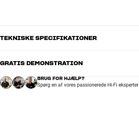
TEKNISKE SPECIFIKATIONER
GRATIS DEMONSTRATION
DIMENSIONER OG DESIGN
Bredde emballage (cm)
0
BRUG FOR HJÆLP?
Farve
Sort
Spørg en af vores passionerede Hi-Fi eksperte
Højde emballage (cm)
0
Længde emballage (cm)
0
Vægt (kg)
19
Vægt emballage (kg)
19
GENERELLE EGENSKABER
Fjernbetjening :