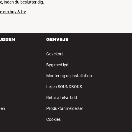
e, inden du beslutter dig.
e om buy & try
LUBBEN
GENVEJE
Gavekort
Byg med lyd
Montering og installation
Lej en SOUNDBOKS
Retur af el-affald
ben
Produktanmeldelser
Cookies