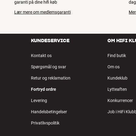
garanti på dine hifi køb
dag
Lær mere om medlemsgaranti
Mer
KUNDESERVICE
OM HIFI K
Kontakt os
Find butik
Spørgsmål og svar
Om os
Retur og reklamation
Kundeklub
Fortryd ordre
Lytteaften
Levering
Konkurrencer
Handelsbetingelser
Job i HiFi Klub
Privatlivspolitik