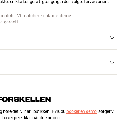
ktet er ikke længere tilgængeligt i den valgte farve/variant
smatch - Vi matcher konkurrenterne
rs garanti
 FORSKELLEN
g høre det, vi har i butikken. Hvis du
booker en demo
, sørger vi
og have grejet klar, når du kommer