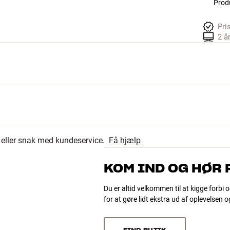
Produ
Pri
2 å
r eller snak med kundeservice.
Få hjælp
KOM IND OG HØR
Du er altid velkommen til at kigge forbi o
for at gøre lidt ekstra ud af oplevelsen 
FIND BUTIK