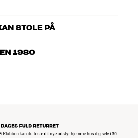
AN STOLE PÅ
, som kender produkterne og brænder for den gode lyd til både
drømmer om – så finder vi den løsning, der passer bedst til
EN 1980
jemmebio og TV er håndplukket kvalitet, der er bygget til at
pengepung og miljøet.
 DAGES FULD RETURRET
iFi Klubben kan du teste dit nye udstyr hjemme hos dig selv i 30