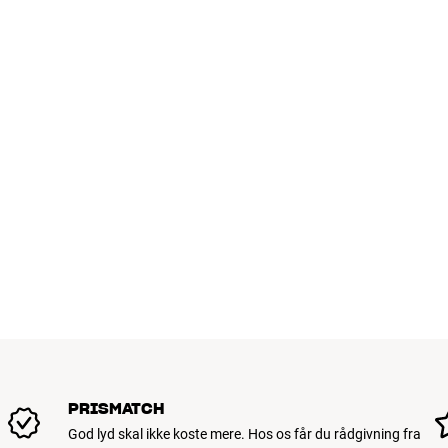
Kategori :
Vægt :
Farve :
Størrelse :
S-video :
Component :
Composit :
DLP Chip (bare for DLP) :
Energiforbrug :
HDMI :
Lampegaranti :
Lysstyrke :
Opløsning :
Scart/RGB :
Teknologi :
USB tilkobling :
VGA :
PRISMATCH
God lyd skal ikke koste mere. Hos os får du rådgivning fra