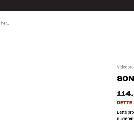
TILBEHØR
Videopro
SON
114
DETTE
Dette pro
nuværend