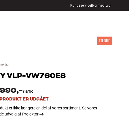
Kundeservice
Byg med Lyd
FIND BUTIK
LOG IND
KURV
INSPIRATION
MÆRKER
NYHEDER
TILBUD
jektor
Y
VLP-VW760ES
.990,-
/
STK
 PRODUKT ER UDGÅET
dukt er ikke længere en del af vores sortiment. Se vores
e udvalg af Projektor