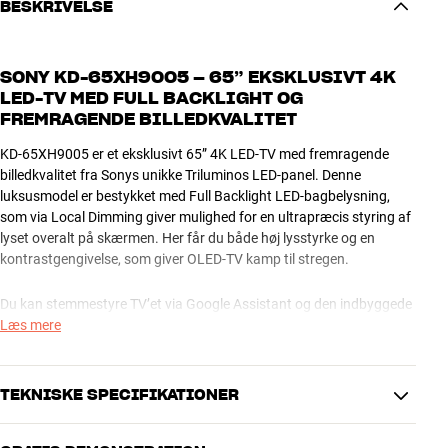
BESKRIVELSE
SONY KD-65XH9005 – 65” EKSKLUSIVT 4K
LED-TV MED FULL BACKLIGHT OG
FREMRAGENDE BILLEDKVALITET
KD-65XH9005 er et eksklusivt 65” 4K LED-TV med fremragende
billedkvalitet fra Sonys unikke Triluminos LED-panel. Denne
luksusmodel er bestykket med Full Backlight LED-bagbelysning,
som via Local Dimming giver mulighed for en ultrapræcis styring af
lyset overalt på skærmen. Her får du både høj lysstyrke og en
kontrastgengivelse, som giver OLED-TV kamp til stregen.
Du kan stemmestyre TV’et via Google Assistant og den indbyggede
mikrofon i fjernbetjeningen. Android TV og Chromecast built-in
Læs mere
giver dig en hel stribe af nye og spændende Smart TV-funktioner, og
med dobbelte TV-tunere og optagefunktion via USB bestemmer du
selv, hvornår du vil se dine favoritudsendelser.
TEKNISKE SPECIFIKATIONER
Sony KD-65XH9005 fås i sort metalfinish.