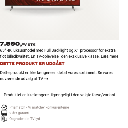
Tilbehør
INSPIRATION
MÆRKER
7.990,-
/
STK
NYHEDER
65” 4K luksusmodel med Full Backlight og X1 processor for ekstra
flot billedkvalitet. En TV-oplevelse i den eksklusive klasse.
Læs mere
TILBUD
DETTE PRODUKT ER UDGÅET
Dette produkt er ikke længere en del af vores sortiment. Se vores
Find Butik
nuværende udvalg af TV
Kundeservice
Log ind
Produktet er ikke længere tilgængeligt i den valgte farve/variant
Kundeservice
Byg med Lyd
Prismatch - Vi matcher konkurrenterne
2 års garanti
Opgrader din TV lyd