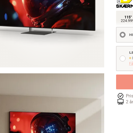
SKÆRM
115"
224.999
H
L
F
Få
Pri
2 å