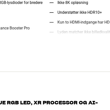
GB-lysdioder for bredere
Ikke 8K opløsning
Understøtter ikke HDR10+
Kun to HDMI-indgange har HD
ance Booster Pro
Lyden matcher ikke billedkvali
RUE RGB LED, XR PROCESSOR OG AI-