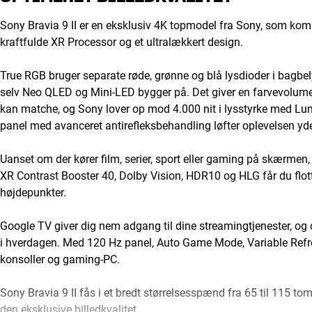
Sony Bravia 9 II er en eksklusiv 4K topmodel fra Sony, som k
kraftfulde XR Processor og et ultralækkert design.
True RGB bruger separate røde, grønne og blå lysdioder i bagbe
selv Neo QLED og Mini-LED bygger på. Det giver en farvevolumen
kan matche, og Sony lover op mod 4.000 nit i lysstyrke med Lu
panel med avanceret antirefleksbehandling løfter oplevelsen yderl
Uanset om der kører film, serier, sport eller gaming på skærmen,
XR Contrast Booster 40, Dolby Vision, HDR10 og HLG får du flot
højdepunkter.
Google TV giver dig nem adgang til dine streamingtjenester, og
i hverdagen. Med 120 Hz panel, Auto Game Mode, Variable Refres
konsoller og gaming-PC.
Sony Bravia 9 II fås i et bredt størrelsesspænd fra 65 til 115 
den eksklusive billedkvalitet.