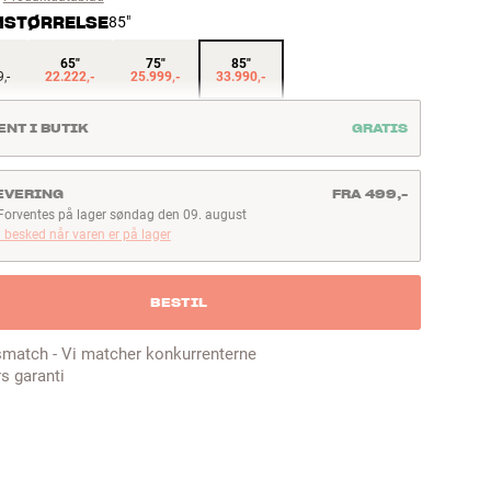
STØRRELSE
85"
65"
75"
85"
,-
22.222,-
25.999,-
33.990,-
ENT I BUTIK
GRATIS
EVERING
FRA 499,-
Forventes på lager søndag den 09. august
orventes på lager søndag den 09. august
 besked når varen er på lager
BESTIL
smatch - Vi matcher konkurrenterne
rs garanti