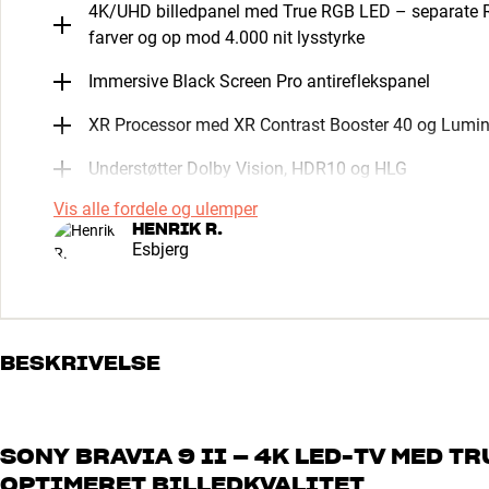
4K/UHD billedpanel med True RGB LED – separate R
farver og op mod 4.000 nit lysstyrke
Immersive Black Screen Pro antireflekspanel
XR Processor med XR Contrast Booster 40 og Lumin
Understøtter Dolby Vision, HDR10 og HLG
Vis alle fordele og ulemper
HENRIK R.
Esbjerg
BESKRIVELSE
SONY BRAVIA 9 II – 4K LED-TV MED T
OPTIMERET BILLEDKVALITET