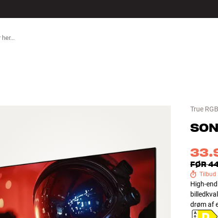
TILBEHØR
True RGB
SON
33.
FØR
44
Tilbud
High-end
billedkva
drøm af e