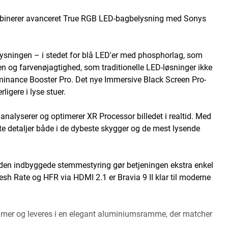
ombinerer avanceret True RGB LED-bagbelysning med Sonys
lysningen – i stedet for blå LED'er med phosphorlag, som
 og farvenøjagtighed, som traditionelle LED-løsninger ikke
minance Booster Pro. Det nye Immersive Black Screen Pro-
igere i lyse stuer.
 analyserer og optimerer XR Processor billedet i realtid. Med
te detaljer både i de dybeste skygger og de mest lysende
 den indbyggede stemmestyring gør betjeningen ekstra enkel
h Rate og HFR via HDMI 2.1 er Bravia 9 II klar til moderne
tommer og leveres i en elegant aluminiumsramme, der matcher