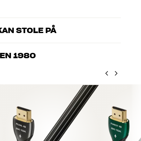
AN STOLE PÅ
, som kender produkterne og brænder for den gode lyd til både
drømmer om – så finder vi den løsning, der passer bedst til
EN 1980
jemmebio og TV er håndplukket kvalitet, der er bygget til at
pengepung og miljøet.