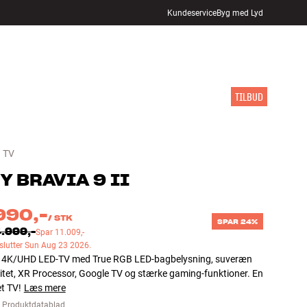
Kundeservice
Byg med Lyd
FIND BUTIK
LOG IND
KURV
INSPIRATION
MÆRKER
NYHEDER
TILBUD
 TV
Y
BRAVIA 9 II
990,-
/
STK
SPAR 24%
.999,-
Spar
11.009,-
 slutter Sun Aug 23 2026.
 4K/UHD LED-TV med True RGB LED-bagbelysning, suveræn
litet, XR Processor, Google TV og stærke gaming-funktioner. En
t TV!
Læs mere
Produktdatablad