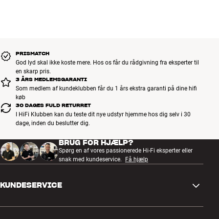
PRISMATCH
God lyd skal ikke koste mere. Hos os får du rådgivning fra eksperter til
en skarp pris.
3 ÅRS MEDLEMSGARANTI
Som medlem af kundeklubben får du 1 års ekstra garanti på dine hifi
køb
30 DAGES FULD RETURRET
I HiFi Klubben kan du teste dit nye udstyr hjemme hos dig selv i 30
dage, inden du beslutter dig.
BRUG FOR HJÆLP?
Spørg en af vores passionerede Hi-Fi eksperter eller
snak med kundeservice.
Få hjælp
KUNDESERVICE
Kontakt os