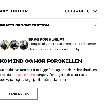
Farve
Sort
ANMELDELSER
(
61
)
Vægt (kg)
0,65
4.8
Vægt emballage (kg)
0,71
11 x 5 x 85 cm (bredde x højde x
Mål (emballage)
GRATIS DEMONSTRATION
dybde)
4.8
82 x 4,1 x 0,8 cm (bredde x højde
Mål (produkt)
x dybde)
BRUG FOR HJÆLP?
61 anmeldelser
Spørg en af vores passionerede Hi-Fi eksperter
eller snak med kundeservice.
Få hjælp
GENERELLE EGENSKABER
Vægbeslag til Sonos Arc soundbar
5
53
KOM IND OG HØR FORSKELLEN
Mål: 82,0 x 4,1 x 0,8 cm (BxHxD)
4
5
Vægt: 0,7 kg
Du er altid velkommen til at kigge forbi og høre det, vi har i butikken.
3
1
Farve: Mat sort
Hvis du
booker en demo
, sørger vi for at gøre lidt ekstra ud af
2
2
oplevelsen og have grejet klar, når du kommer
1
0
FIND BUTIK
Sorter efter