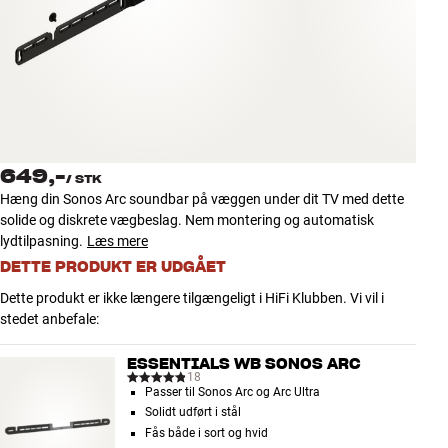
Tilbehør
INSPIRATION
MÆRKER
NYHEDER
649,-
/
STK
Hæng din Sonos Arc soundbar på væggen under dit TV med dette
TILBUD
solide og diskrete vægbeslag. Nem montering og automatisk
lydtilpasning.
Læs mere
DETTE PRODUKT ER UDGÅET
Find Butik
Kundeservice
Dette produkt er ikke længere tilgængeligt i HiFi Klubben. Vi vil i
Log ind
stedet anbefale:
Kundeservice
Byg med Lyd
ESSENTIALS WB SONOS ARC
18
Passer til Sonos Arc og Arc Ultra
Solidt udført i stål
Fås både i sort og hvid