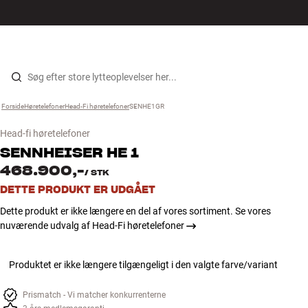
Hi-Fi
MENU
FIND BUTIK
LOG IND
KURV
Højtaler
Gå til indhold
Forside
Høretelefoner
›
Head-Fi høretelefoner
›
SENHE1GR
›
Pladespiller
Head-fi høretelefoner
Høretelefoner
SENNHEISER
HE 1
468.900,-
/
STK
Surround
DETTE PRODUKT ER UDGÅET
Dette produkt er ikke længere en del af vores sortiment. Se vores
TV
nuværende udvalg af Head-Fi høretelefoner
Systemer
Produktet er ikke længere tilgængeligt i den valgte farve/variant
Kabler
Prismatch - Vi matcher konkurrenterne