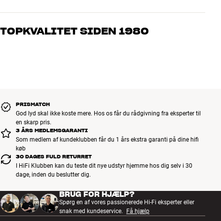
Vores medarbejdere er ægte entusiaster, som kender produkterne
og brænder for den gode lyd til både musik og hjemmebio. Fortæl
TOPKVALITET SIDEN 1980
os, hvad du drømmer om – så finder vi den løsning, der passer
bedst til dig og dit budget
Alle HiFi Klubbens produkter til musik, hjemmebio og TV er
håndplukket kvalitet, der er bygget til at holde i årevis. Det er godt
for både din pengepung og miljøet.
BOOK EN EKSPERT
PRISMATCH
God lyd skal ikke koste mere. Hos os får du rådgivning fra eksperter til
en skarp pris.
3 ÅRS MEDLEMSGARANTI
Som medlem af kundeklubben får du 1 års ekstra garanti på dine hifi
køb
30 DAGES FULD RETURRET
I HiFi Klubben kan du teste dit nye udstyr hjemme hos dig selv i 30
dage, inden du beslutter dig.
BRUG FOR HJÆLP?
Spørg en af vores passionerede Hi-Fi eksperter eller
snak med kundeservice.
Få hjælp