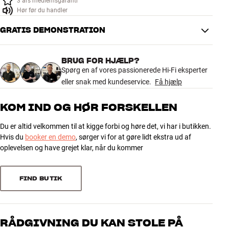
3 års medlemsgaranti
Tilbehør
Hør før du handler
GRATIS DEMONSTRATION
INSPIRATION
BRUG FOR HJÆLP?
MÆRKER
Spørg en af vores passionerede Hi-Fi eksperter
eller snak med kundeservice.
Få hjælp
NYHEDER
KOM IND OG HØR FORSKELLEN
TILBUD
Du er altid velkommen til at kigge forbi og høre det, vi har i butikken.
Hvis du
booker en demo
, sørger vi for at gøre lidt ekstra ud af
Find Butik
oplevelsen og have grejet klar, når du kommer
Kundeservice
Log ind
Kundeservice
FIND BUTIK
Byg med Lyd
RÅDGIVNING DU KAN STOLE PÅ