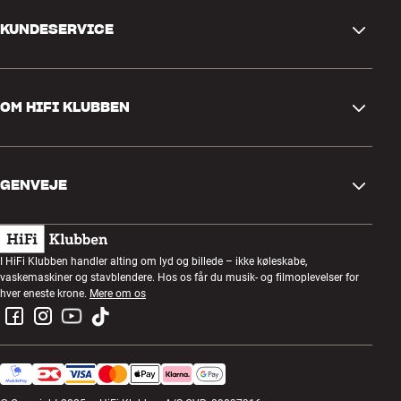
KUNDESERVICE
Kontakt os
OM HIFI KLUBBEN
Spørgsmål og svar
Retur og reklamation
Find butik
Fortryd ordre
GENVEJE
Om os
Levering
Kundeklub
Gavekort
Handelsbetingelser
Lytteaften
I HiFi Klubben handler alting om lyd og billede – ikke køleskabe,
Byg med lyd
vaskemaskiner og stavblendere. Hos os får du musik- og filmoplevelser for
Privatlivspolitik
Konkurrencer
hver eneste krone.
Mere om os
Montering og installation
Job i HiFi Klubben
Lej en SOUNDBOKS
Retur af el-affald