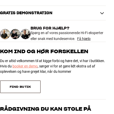
Kan ikke bruges til tidligere versioner (med gul basenhed).
GRATIS DEMONSTRATION
Hoops fås i aluminium (mørk, sølv, guld) eller ægte træ (lys eller
DIMENSIONER OG DESIGN
mørk eg). De sælges stykvis, da Minipod højttaleren også sælges
Farve
Træfarvet
stykvis.
BRUG FOR HJÆLP?
Model / Variant
Lys eg
Spørg en af vores passionerede Hi-Fi eksperter
Vægt (kg)
0,85
eller snak med kundeservice.
Få hjælp
Vægt emballage (kg)
1,85
18 x 2,5 x 18 cm (bredde x højde
Mål (emballage)
KOM IND OG HØR FORSKELLEN
x dybde)
Du er altid velkommen til at kigge forbi og høre det, vi har i butikken.
GENERELLE EGENSKABER
Hvis du
booker en demo
, sørger vi for at gøre lidt ekstra ud af
Trimring til Podspeakers MiniPod (2017-version og frem)
oplevelsen og have grejet klar, når du kommer
Magnetisk fastgjort
Fås i aluminium (mørk, sølv, guld) eller ægte træ (lys eller mørk eg).
FIND BUTIK
Matchende ben (spikes) kan tilkøbes
RÅDGIVNING DU KAN STOLE PÅ