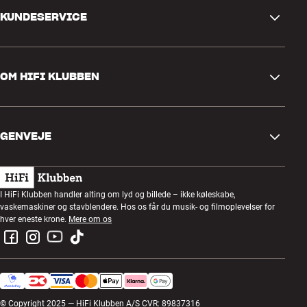
KUNDESERVICE
Kontakt os
OM HIFI KLUBBEN
Spørgsmål og svar
Retur og reklamation
Find butik
Fortryd ordre
GENVEJE
Om os
Levering
Kundeklub
Gavekort
Handelsbetingelser
Lytteaften
I HiFi Klubben handler alting om lyd og billede – ikke køleskabe,
Byg med lyd
vaskemaskiner og stavblendere. Hos os får du musik- og filmoplevelser for
Privatlivspolitik
Konkurrencer
hver eneste krone.
Mere om os
Montering og installation
Job i HiFi Klubben
Lej en SOUNDBOKS
Retur af el-affald
© Copyright 2025 — HiFi Klubben A/S CVR: 89837316
Produktanmeldelser