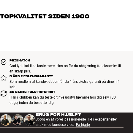
Vores medarbejdere er ægte entusiaster, som kender produkterne
og brænder for den gode lyd til både musik og hjemmebio. Fortæl
TOPKVALITET SIDEN 1980
os, hvad du drømmer om – så finder vi den løsning, der passer
bedst til dig og dit budget
Alle HiFi Klubbens produkter til musik, hjemmebio og TV er
håndplukket kvalitet, der er bygget til at holde i årevis. Det er godt
for både din pengepung og miljøet.
BOOK EN EKSPERT
PRISMATCH
God lyd skal ikke koste mere. Hos os får du rådgivning fra eksperter til
en skarp pris.
3 ÅRS MEDLEMSGARANTI
Som medlem af kundeklubben får du 1 års ekstra garanti på dine hifi
køb
30 DAGES FULD RETURRET
I HiFi Klubben kan du teste dit nye udstyr hjemme hos dig selv i 30
dage, inden du beslutter dig.
BRUG FOR HJÆLP?
Spørg en af vores passionerede Hi-Fi eksperter eller
snak med kundeservice.
Få hjælp