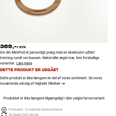
Tilbehør
INSPIRATION
MÆRKER
NYHEDER
369,-
/
STK
Giv din MiniPod et personligt præg med en eksklusivt udført
TILBUD
trimring rundt om bassen. Metal eller ægte træ, fem forskellige
varianter.
Læs mere
DETTE PRODUKT ER UDGÅET
Find Butik
Kundeservice
Dette produkt er ikke længere en del af vores sortiment. Se vores
Log ind
nuværende udvalg af Højtaler tilbehør
Kundeservice
Byg med Lyd
Produktet er ikke længere tilgængeligt i den valgte farve/variant
Prismatch - Vi matcher konkurrenterne
30 dages fuld returret