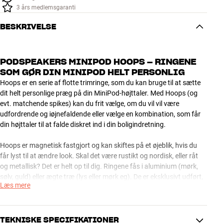
3 års medlemsgaranti
BESKRIVELSE
PODSPEAKERS MINIPOD HOOPS – RINGENE
SOM GØR DIN MINIPOD HELT PERSONLIG
Hoops er en serie af flotte trimringe, som du kan bruge til at sætte
dit helt personlige præg på din MiniPod-højttaler. Med Hoops (og
evt. matchende spikes) kan du frit vælge, om du vil vil være
udfordrende og iøjnefaldende eller vælge en kombination, som får
din højttaler til at falde diskret ind i din boligindretning.
Hoops er magnetisk fastgjort og kan skiftes på et øjeblik, hvis du
får lyst til at ændre look. Skal det være rustikt og nordisk, eller råt
og metallisk? Det er helt op til dig. Ringene fås i aluminium (mørk,
sølv, guld) eller ægte træ (lys eller mørk eg). De er eksklusivt udført,
Læs mere
så du får et elegant og personligt udtryk og ikke bare billigt plastik-
bling, som du ofte ser på andre såkaldte designhøjttalere.
OBS: Hoops passer kun til MiniPod i 2017-versionen og fremefter.
TEKNISKE SPECIFIKATIONER