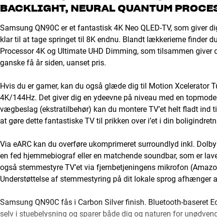
BACKLIGHT, NEURAL QUANTUM PROCE
Samsung QN90C er et fantastisk 4K Neo QLED-TV, som giver dig 
klar til at tage springet til 8K endnu. Blandt lækkerierne finder 
Processor 4K og Ultimate UHD Dimming, som tilsammen giver dig 
ganske få år siden, uanset pris.
Hvis du er gamer, kan du også glæde dig til Motion Xcelerator T
4K/144Hz. Det giver dig en ydeevne på niveau med en topmodern
vægbeslag (ekstratilbehør) kan du montere TV’et helt fladt ind t
at gøre dette fantastiske TV til prikken over i’et i din boligindretn
Via eARC kan du overføre ukomprimeret surroundlyd inkl. Dolby 
en fed hjemmebiograf eller en matchende soundbar, som er lavet
også stemmestyre TV’et via fjernbetjeningens mikrofon (Amazon 
Understøttelse af stemmestyring på dit lokale sprog afhænger af,
Samsung QN90C fås i Carbon Silver finish. Bluetooth-baseret Ec
selv i stuebelysning og sparer både dig og naturen for unødvendi