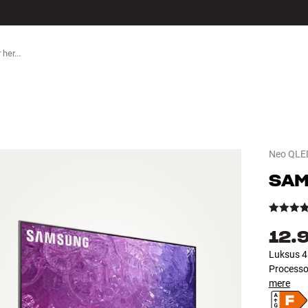
TILBEHØR
Neo QLE
SA
12.
Luksus 4
Processo
mere