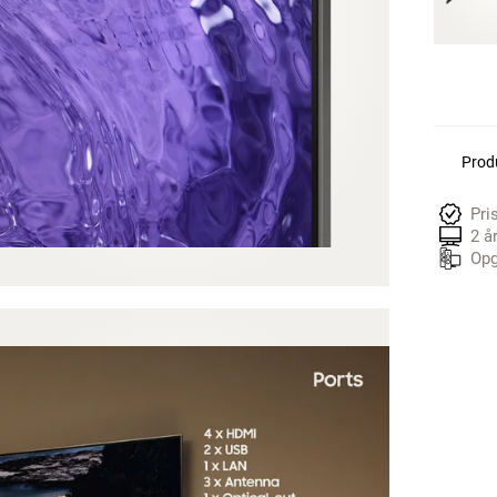
Produ
Pri
2 å
Opg