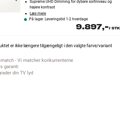
Supreme UHD Dimming for dybere sortniveau og
højere kontrast
Læs mere
På lager. Leveringstid 1-2 hverdage
9.897,-
/
STK
ktet er ikke længere tilgængeligt i den valgte farve/variant
smatch - Vi matcher konkurrenterne
rs garanti
rader din TV lyd