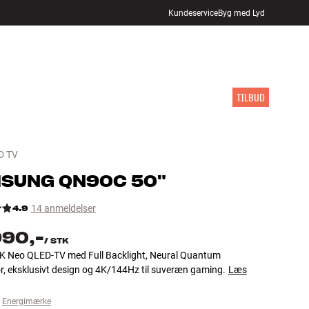
Kundeservice
Byg med Lyd
FIND BUTIK
LOG IND
KURV
INSPIRATION
MÆRKER
NYHEDER
TILBUD
D TV
MSUNG
QN90C 50"
4.9
14 anmeldelser
990,-
/
STK
K Neo QLED-TV med Full Backlight, Neural Quantum
r, eksklusivt design og 4K/144Hz til suveræn gaming.
Læs
Energimærke