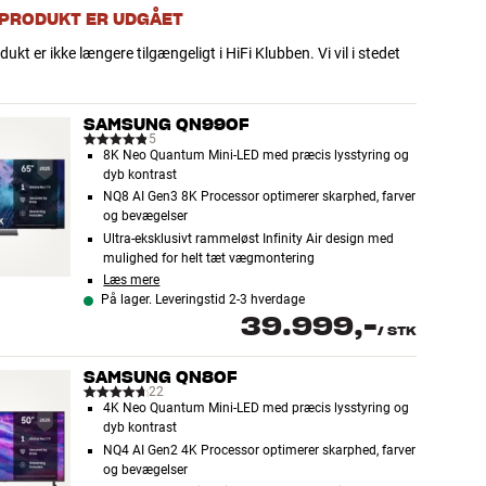
 PRODUKT ER UDGÅET
dukt er ikke længere tilgængeligt i HiFi Klubben. Vi vil i stedet
SAMSUNG QN990F
5
8K Neo Quantum Mini-LED med præcis lysstyring og
dyb kontrast
NQ8 AI Gen3 8K Processor optimerer skarphed, farver
og bevægelser
Ultra-eksklusivt rammeløst Infinity Air design med
mulighed for helt tæt vægmontering
Læs mere
På lager. Leveringstid 2-3 hverdage
39.999,-
/
STK
SAMSUNG QN80F
22
4K Neo Quantum Mini-LED med præcis lysstyring og
dyb kontrast
NQ4 AI Gen2 4K Processor optimerer skarphed, farver
og bevægelser