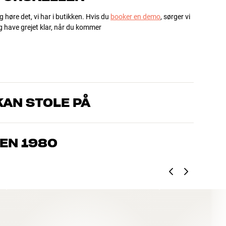
g høre det, vi har i butikken. Hvis du
booker en demo
, sørger vi
og have grejet klar, når du kommer
AN STOLE PÅ
, som kender produkterne og brænder for den gode lyd til både
drømmer om – så finder vi den løsning, der passer bedst til
EN 1980
jemmebio og TV er håndplukket kvalitet, der er bygget til at
pengepung og miljøet.