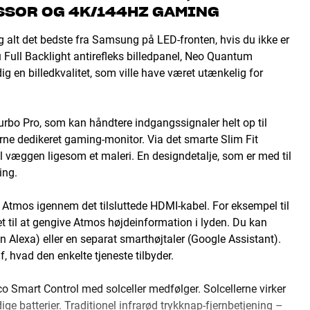
SSOR OG 4K/144HZ GAMING
alt det bedste fra Samsung på LED-fronten, hvis du ikke er
du Full Backlight antirefleks billedpanel, Neo Quantum
en billedkvalitet, som ville have været utænkelig for
urbo Pro, som kan håndtere indgangssignaler helt op til
e dedikeret gaming-monitor. Via det smarte Slim Fit
il væggen ligesom et maleri. En designdetalje, som er med til
ing.
Atmos igennem det tilsluttede HDMI-kabel. For eksempel til
 til at gengive Atmos højdeinformation i lyden. Du kan
Alexa) eller en separat smarthøjtaler (Google Assistant).
 hvad den enkelte tjeneste tilbyder.
o Smart Control med solceller medfølger. Solcellerne virker
ge batterier. Traditionel infrarød trykknap-fjernbetjening –