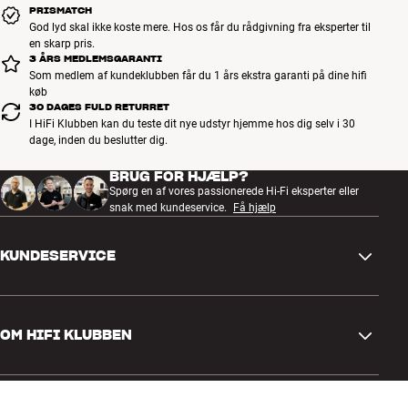
PRISMATCH
God lyd skal ikke koste mere. Hos os får du rådgivning fra eksperter til
en skarp pris.
3 ÅRS MEDLEMSGARANTI
Som medlem af kundeklubben får du 1 års ekstra garanti på dine hifi
køb
30 DAGES FULD RETURRET
I HiFi Klubben kan du teste dit nye udstyr hjemme hos dig selv i 30
dage, inden du beslutter dig.
BRUG FOR HJÆLP?
Spørg en af vores passionerede Hi-Fi eksperter eller
snak med kundeservice.
Få hjælp
KUNDESERVICE
Kontakt os
OM HIFI KLUBBEN
Spørgsmål og svar
Retur og reklamation
Find butik