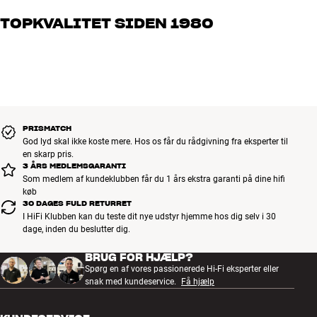
og brænder for den gode lyd til både musik og hjemmebio. Fortæl
TOPKVALITET SIDEN 1980
os, hvad du drømmer om – så finder vi den løsning, der passer
bedst til dig og dit budget
Alle HiFi Klubbens produkter til musik, hjemmebio og TV er
håndplukket kvalitet, der er bygget til at holde i årevis. Det er godt
for både din pengepung og miljøet.
BOOK EN EKSPERT
PRISMATCH
God lyd skal ikke koste mere. Hos os får du rådgivning fra eksperter til
en skarp pris.
3 ÅRS MEDLEMSGARANTI
Som medlem af kundeklubben får du 1 års ekstra garanti på dine hifi
køb
30 DAGES FULD RETURRET
I HiFi Klubben kan du teste dit nye udstyr hjemme hos dig selv i 30
dage, inden du beslutter dig.
BRUG FOR HJÆLP?
Spørg en af vores passionerede Hi-Fi eksperter eller
snak med kundeservice.
Få hjælp