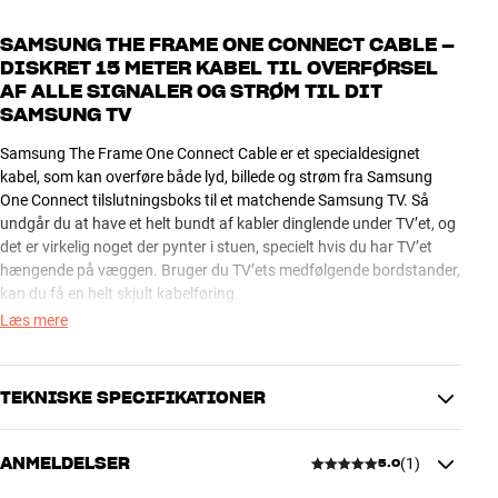
SAMSUNG THE FRAME ONE CONNECT CABLE –
DISKRET 15 METER KABEL TIL OVERFØRSEL
AF ALLE SIGNALER OG STRØM TIL DIT
SAMSUNG TV
Samsung The Frame One Connect Cable er et specialdesignet
kabel, som kan overføre både lyd, billede og strøm fra Samsung
One Connect tilslutningsboks til et matchende Samsung TV. Så
undgår du at have et helt bundt af kabler dinglende under TV’et, og
det er virkelig noget der pynter i stuen, specielt hvis du har TV’et
hængende på væggen. Bruger du TV’ets medfølgende bordstander,
kan du få en helt skjult kabelføring.
Læs mere
Samsung The Frame One Connect Cable passer til The Frame TV
med One Connect Box (LS03A, LS03B, LS03D, LS03F). Kablet
erstatter de kortere versioner, som medfølger sammen med TV’et.
TEKNISKE SPECIFIKATIONER
Samsung The Frame One Connect Cable fås i 15 meters længde.
ANMELDELSER
(
1
)
Mere fra Samsung
5.0
DIMENSIONER OG DESIGN