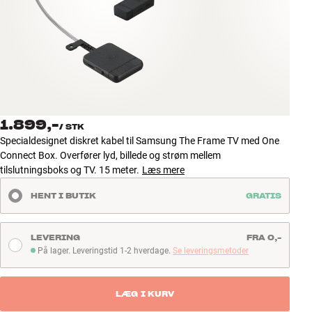
Tilbehør
INSPIRATION
MÆRKER
NYHEDER
1.899,-
/
STK
Specialdesignet diskret kabel til Samsung The Frame TV med One
TILBUD
Connect Box. Overfører lyd, billede og strøm mellem
tilslutningsboks og TV. 15 meter.
Læs mere
Find Butik
HENT I BUTIK
GRATIS
Kundeservice
Log ind
Kundeservice
LEVERING
FRA 0,-
Byg med Lyd
På lager. Leveringstid 1-2 hverdage.
Se leveringsmetoder
På lager. Leveringstid 1-2 hverdage
LÆG I KURV