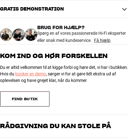
Farve
Sort
Vægt (kg)
0,5
GRATIS DEMONSTRATION
5.0
Vægt emballage (kg)
0,58
22 x 5 x 21 cm (bredde x højde x
Mål (emballage)
BRUG FOR HJÆLP?
dybde)
1 anmeldelse
Spørg en af vores passionerede Hi-Fi eksperter
eller snak med kundeservice.
Få hjælp
GENERELLE EGENSKABER
5
1
Passer til Samsung The Frame TV fra 2021, 2022, 2024 og 2025
KOM IND OG HØR FORSKELLEN
(LS03A, LS03B, LS03D, LS03F)
4
0
Overfører både lyd, billede og strøm fra One Connect Box til TV
Du er altid velkommen til at kigge forbi og høre det, vi har i butikken.
3
0
Hvis du
booker en demo
, sørger vi for at gøre lidt ekstra ud af
Længde 15 meter
2
0
oplevelsen og have grejet klar, når du kommer
1
0
FIND BUTIK
Sorter efter
RÅDGIVNING DU KAN STOLE PÅ
Vores medarbejdere er ægte entusiaster, som kender produkterne