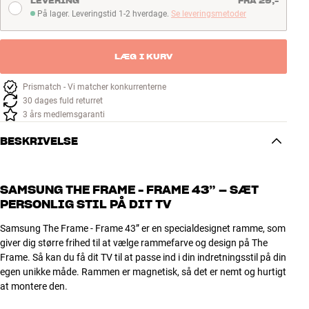
LEVERING
FRA 29,-
På lager. Leveringstid 1-2 hverdage.
Se leveringsmetoder
På lager. Leveringstid 1-2 hverdage
LÆG I KURV
Prismatch - Vi matcher konkurrenterne
30 dages fuld returret
3 års medlemsgaranti
BESKRIVELSE
SAMSUNG THE FRAME - FRAME 43” – SÆT
PERSONLIG STIL PÅ DIT TV
Samsung The Frame - Frame 43” er en specialdesignet ramme, som
giver dig større frihed til at vælge rammefarve og design på The
Frame. Så kan du få dit TV til at passe ind i din indretningsstil på din
egen unikke måde. Rammen er magnetisk, så det er nemt og hurtigt
at montere den.