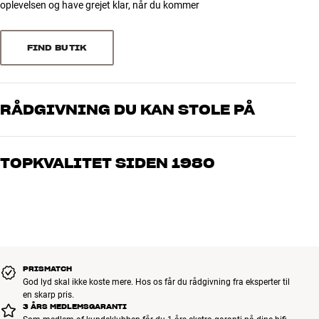
2
0
oplevelsen og have grejet klar, når du kommer
1
0
FIND BUTIK
Sorter efter
RÅDGIVNING DU KAN STOLE PÅ
Vores medarbejdere er ægte entusiaster, som kender produkterne
og brænder for den gode lyd til både musik og hjemmebio. Fortæl
TOPKVALITET SIDEN 1980
os, hvad du drømmer om – så finder vi den løsning, der passer
bedst til dig og dit budget
Alle HiFi Klubbens produkter til musik, hjemmebio og TV er
håndplukket kvalitet, der er bygget til at holde i årevis. Det er godt
for både din pengepung og miljøet.
BOOK EN EKSPERT
PRISMATCH
God lyd skal ikke koste mere. Hos os får du rådgivning fra eksperter til
en skarp pris.
3 ÅRS MEDLEMSGARANTI