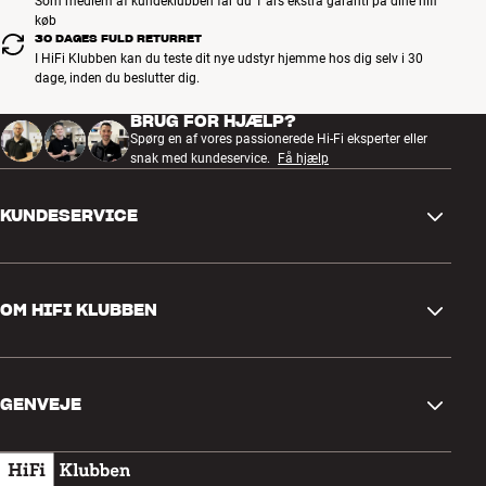
Som medlem af kundeklubben får du 1 års ekstra garanti på dine hifi
køb
30 DAGES FULD RETURRET
I HiFi Klubben kan du teste dit nye udstyr hjemme hos dig selv i 30
dage, inden du beslutter dig.
BRUG FOR HJÆLP?
Spørg en af vores passionerede Hi-Fi eksperter eller
snak med kundeservice.
Få hjælp
KUNDESERVICE
Kontakt os
OM HIFI KLUBBEN
Spørgsmål og svar
Retur og reklamation
Find butik
Fortryd ordre
GENVEJE
Om os
Levering
Kundeklub
Gavekort
Handelsbetingelser