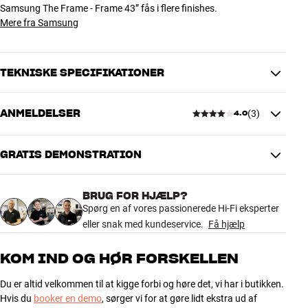
Samsung The Frame - Frame 43” fås i flere finishes.
Mere fra Samsung
TEKNISKE SPECIFIKATIONER
ANMELDELSER
(
3
)
4.0
DIMENSIONER OG DESIGN
Farve
Træfarvet
Vægt (kg)
0,32
GRATIS DEMONSTRATION
4.0
Vægt emballage (kg)
0,71
9 x 107 x 9 cm (bredde x højde x
Mål (emballage)
BRUG FOR HJÆLP?
dybde)
3 anmeldelser
Spørg en af vores passionerede Hi-Fi eksperter
eller snak med kundeservice.
Få hjælp
GENERELLE EGENSKABER
5
1
Separat ramme til Samsung The Frame 43”
KOM IND OG HØR FORSKELLEN
Magnetisk montering
4
1
Du er altid velkommen til at kigge forbi og høre det, vi har i butikken.
3
1
Hvis du
booker en demo
, sørger vi for at gøre lidt ekstra ud af