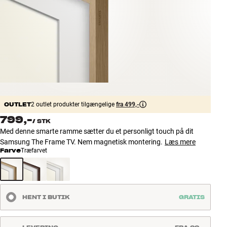
Tilbehør
INSPIRATION
MÆRKER
NYHEDER
OUTLET
2 outlet produkter tilgængelige
fra 499,-
TILBUD
799,-
/
STK
Med denne smarte ramme sætter du et personligt touch på dit
Find Butik
Samsung The Frame TV. Nem magnetisk montering.
Læs mere
Kundeservice
Farve
Træfarvet
Log ind
Kundeservice
Byg med Lyd
HENT I BUTIK
GRATIS