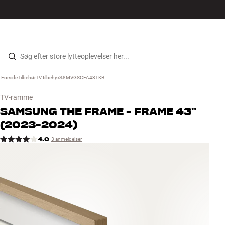
Hi-Fi
MENU
FIND BUTIK
LOG IND
KURV
Højtaler
Gå til indhold
Forside
Tilbehør
›
TV tilbehør
›
SAMVGSCFA43TKB
›
Pladespiller
TV-ramme
Høretelefoner
SAMSUNG
THE FRAME - FRAME 43"
(2023-2024)
Surround
4.0
3 anmeldelser
TV
Systemer
Kabler