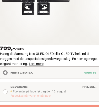
Tilbehør
INSPIRATION
MÆRKER
NYHEDER
799,-
/
STK
TILBUD
Hæng dit Samsung Neo QLED, OLED eller QLED-TV helt ind til
væggen med dette specialdesignede vægbeslag. En nem og meget
elegant montering.
Læs mere
Find Butik
Kundeservice
HENT I BUTIK
GRATIS
Log ind
Kundeservice
Byg med Lyd
LEVERING
FRA 29,-
Forventes på lager lørdag den 15. august
Forventes på lager lørdag den 15. august
Få besked når varen er på lager