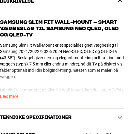
BESKRIVELSE
SAMSUNG SLIM FIT WALL-MOUNT – SMART
VÆGBESLAG TIL SAMSUNG NEO QLED, OLED
OG QLED-TV
Samsung Slim Fit Wall-Mount er et specialdesignet vægbeslag til
Samsung 2021/2022/2023/2024 Neo-QLED, OLED og QLED-TV
(43-85”). Beslaget giver nem og elegant montering helt tæt ind mod
væggen (typisk 7,5 mm eller endnu mindre), så dit TV på diskret vis
falder optimalt ind i din boligindretning, næsten som et maleri på
væggen.
Når dit TV er monteret på Slim Fit Wall-Mount, kan du justere TV’ets
vandrette hældning med 10-15 grader, så du nemt kan få det i
Læs mere
perfekt vater. Og efter færdig montering kan du via et par smarte
bøjler vippe TV’et lidt ud fra væggen, så du kan få adgang til
bagsiden, for eksempel for at tilslutte kabler.
TEKNISKE SPECIFIKATIONER
Samsung Slim Fit Wall-Mount har finish i lakeret stål.