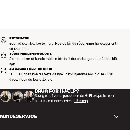
PRISMATCH
God lyd skal ikke koste mere. Hos os får du rådgivning fra eksperter til
en skarp pris.
3 ÅRS MEDLEMSGARANTI
Som medlem af kundeklubben får du 1 års ekstra garanti på dine hifi
køb
30 DAGES FULD RETURRET
I HiFi Klubben kan du teste dit nye udstyr hjemme hos dig selv i 30
dage, inden du beslutter dig.
BRUG FOR HJÆLP?
Spørg en af vores passionerede Hi-Fi eksperter eller
snak med kundeservice.
Få hjælp
KUNDESERVICE