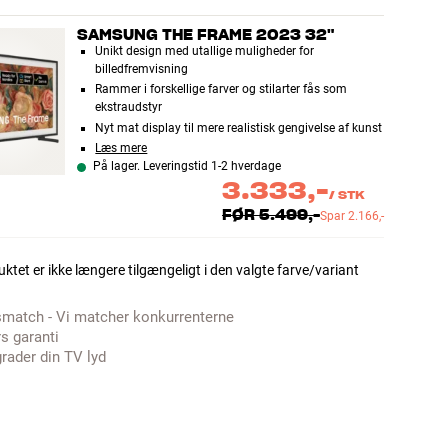
SAMSUNG THE FRAME 2023 32"
Unikt design med utallige muligheder for
billedfremvisning
Rammer i forskellige farver og stilarter fås som
ekstraudstyr
Nyt mat display til mere realistisk gengivelse af kunst
Læs mere
På lager. Leveringstid 1-2 hverdage
3.333,-
/
STK
FØR
5.499,-
Spar
2.166,-
ktet er ikke længere tilgængeligt i den valgte farve/variant
smatch - Vi matcher konkurrenterne
rs garanti
rader din TV lyd