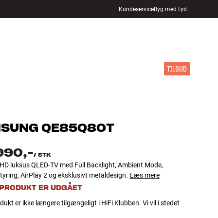
Kundeservice
Byg med Lyd
FIND BUTIK
LOG IND
KURV
INSPIRATION
MÆRKER
NYHEDER
TILBUD
MSUNG
QE85Q80T
990,-
/
STK
HD luksus QLED-TV med Full Backlight, Ambient Mode,
ring, AirPlay 2 og eksklusivt metaldesign.
Læs mere
 PRODUKT ER UDGÅET
dukt er ikke længere tilgængeligt i HiFi Klubben. Vi vil i stedet