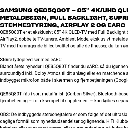
SAMSUNG QE85Q80T – 85” 4K/UHD QL
METALDESIGN, FULL BACKLIGHT, SUPR
STEMMESTYRING, AIRPLAY 2 OG EARC
QE85Q80T er et eksklusivt 85” 4K QLED-TV med Full Backlight
AirPlay2, dobbelte TV-tunere, Ambient Mode, eksklusivt metaldes
TV med fremragende billedkvalitet og alle de finesser, du kan øn
Større lydoplevelser med eARC
Blandt årets nyheder i QE85Q80T finder du eARC, så du igennem
surroundlyd inkl. Dolby Atmos til dit anlæg eller en matchende
indbygget mikrofon både i skærmen og fjernbetjeningen (Googl
QE85Q80T fås i sort metalfinish (Carbon Silver). Bluetooth-base
fjernbetjening – for eksempel til supplement – kan købes sepa
OBS: De indbyggede stereohøjtalere er som følge af det ultras
daglige formål som nyhedsudsendelser og lignende. HiFi Klubben 