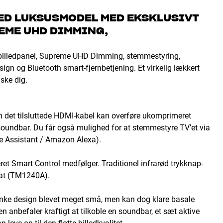
ED LUKSUSMODEL MED EKSKLUSIVT
EME UHD DIMMING,
 billedpanel, Supreme UHD Dimming, stemmestyring,
ign og Bluetooth smart-fjernbetjening. Et virkelig lækkert
ske dig.
 det tilsluttede HDMI-kabel kan overføre ukomprimeret
 soundbar. Du får også mulighed for at stemmestyre TV’et via
e Assistant / Amazon Alexa).
ret Smart Control medfølger. Traditionel infrarød trykknap-
rat (TM1240A).
lanke design blevet meget små, men kan dog klare basale
anbefaler kraftigt at tilkoble en soundbar, et sæt aktive