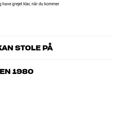
og have grejet klar, når du kommer
AN STOLE PÅ
, som kender produkterne og brænder for den gode lyd til både
drømmer om – så finder vi den løsning, der passer bedst til
EN 1980
jemmebio og TV er håndplukket kvalitet, der er bygget til at
pengepung og miljøet.