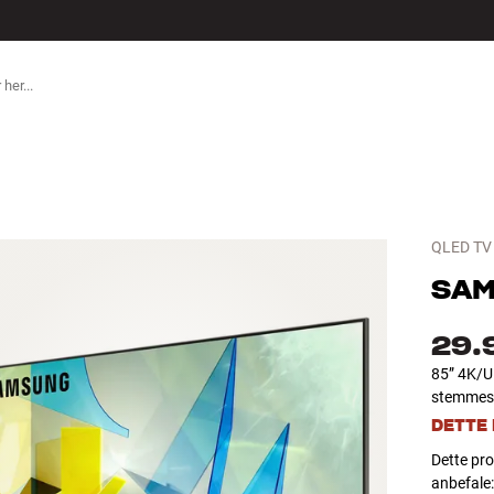
TILBEHØR
QLED TV
SA
29.
85” 4K/U
stemmesty
DETTE
Dette pro
anbefale: