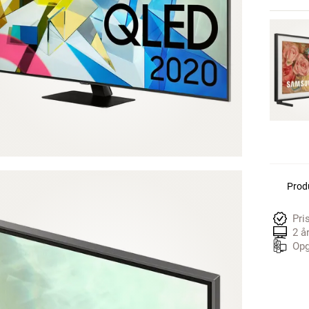
Produ
Pri
2 å
Opg