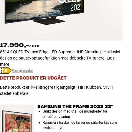
Tilbehør
INSPIRATION
MÆRKER
17.990,-
/
STK
NYHEDER
85” 4K QLED-TV med Edge-LED, Supreme UHD Dimming, eksklusivt
design og pause/optagefunktion med dobbelte TV-tunere.
Læs
TILBUD
mere
Energimærke
DETTE PRODUKT ER UDGÅET
Find Butik
Kundeservice
Dette produkt er ikke længere tilgængeligt i HiFi Klubben. Vi vil i
Log ind
stedet anbefale:
Kundeservice
Byg med Lyd
SAMSUNG THE FRAME 2023 32"
Unikt design med utallige muligheder for
billedfremvisning
Rammer i forskellige farver og stilarter fås som
ekstraudstyr