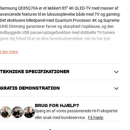
Samsung QE85Q70A er et lækkert 85” 4K QLED-TV med masser af
avancerede features til en luksusoplevelse både med TV og gaming.
Det eksklusive billedpanel med Quantum Processor 4K og Supreme
UHD Dimming garanterer farver og skarphed i topklasse, og den
indbyggede USB pause/optagefunktion med dobbelte TV-tunere
giver dig frihed til at se dine favoritudsendelser, når du har lyst.
Via det smarte Slim Fit vægbeslag (ekstratilbehør) kan du montere
Læs mere
TV’et helt fladt ind til væggen ligesom et maleri. En designdetalje,
som er med til at gøre dette lækre TV til prikken over i’et i din
boligindretning. Og via eARC kan du overføre ukomprimeret
TEKNISKE SPECIFIKATIONER
surroundlyd inkl. Dolby Atmos igennem det tilsluttede HDMI-kabel.
For eksempel til en matchende soundbar, som er lavet til at gengive
GRATIS DEMONSTRATION
Atmos højdeinformation i lyden. Det giver dig en række nye
BILLEDE
muligheder for at få lækker lyd på dit TV.
Opløsning
4K Ultra HD
BRUG FOR HJÆLP?
Skærmteknologi
QLED
Du får også mulighed for at stemmestyre TV’et via
Spørg en af vores passionerede Hi-Fi eksperter
HDR-formater
HDR10, HDR10+, HLG, HGiG
fjernbetjeningens mikrofon eller en separat smarthøjtaler (Google
eller snak med kundeservice.
Få hjælp
Game mode
Ja
Assistant / Amazon Alexa). Understøttelse af stemmestyring på dit
lokale sprog afhænger af, hvad den enkelte tjeneste tilbyder.
Full / edge backlight
Edge Backlight