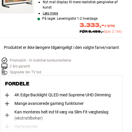
Nyt mat display til mere realistisk gengivelse af
kunst
Læs mere
På lager. Leveringstid 1-2 hverdage
3.333,-
/
STK
FØR
5.499,-
Spar
2.166,-
Produktet er ikke længere tilgængeligt i den valgte farve/variant
Prismatch - Vi matcher konkurrenterne
2 års garanti
Opgrader din TV lyd
FORDELE
4K Edge Backlight QLED med Supreme UHD Dimming
Mange avancerede gaming funktioner
Kan monteres helt ind til væg via Slim Fit vægbeslag
(ekstratilbehør)
Høj lysstyrke