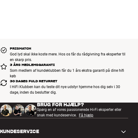
PRISMATCH
God lyd skal ikke koste mere. Hos os får du rådgivning fra eksperter til
en skarp pris.
3 ÅRS MEDLEMSGARANTI
Som medlem af kundeklubben får du 1 års ekstra garanti på dine hifi
køb
30 DAGES FULD RETURRET
I HiFi Klubben kan du teste dit nye udstyr hjemme hos dig selv i 30
dage, inden du beslutter dig.
BRUG FOR HJÆLP?
Spørg en af vores passionerede Hi-Fi eksperter eller
snak med kundeservice.
Få hjælp
KUNDESERVICE