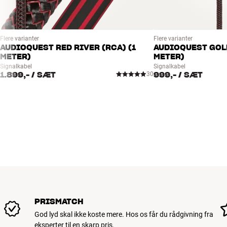
Flere varianter
Flere varianter
AUDIOQUEST RED RIVER (RCA) (1
AUDIOQUEST GOLD
METER)
METER)
Signalkabel
Signalkabel
1.899,-
/ SÆT
999,-
/ SÆT
30
PRISMATCH
God lyd skal ikke koste mere. Hos os får du rådgivning fra
eksperter til en skarp pris.