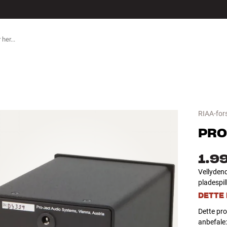
TILBEHØR
RIAA-for
PRO
1.9
Vellydend
pladespil
DETTE
Dette pro
anbefale: