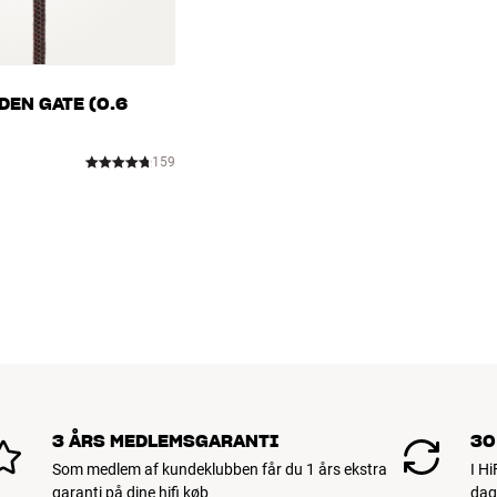
EN GATE (0.6
159
3 ÅRS MEDLEMSGARANTI
30
Som medlem af kundeklubben får du 1 års ekstra
I H
garanti på dine hifi køb
dag