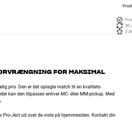
Produ
Pri
30 
3 å
 FORVRÆNGNING FOR MAKSIMAL
g pris. Den er det oplagte match til en kvalitets-
heder kan den tilpasses enhver MC- eller MM-pickup. Med
.
a Pro-Ject ud over de viste på hjemmesiden. Kontakt din