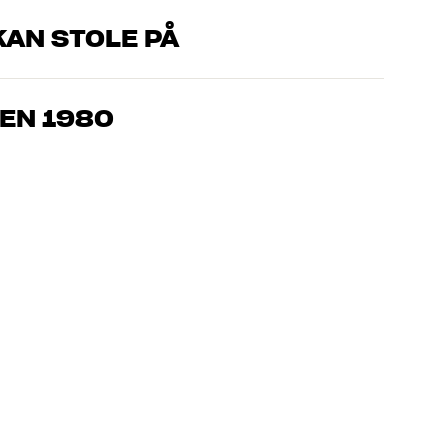
AN STOLE PÅ
, som kender produkterne og brænder for den gode lyd til både
drømmer om – så finder vi den løsning, der passer bedst til
EN 1980
jemmebio og TV er håndplukket kvalitet, der er bygget til at
pengepung og miljøet.