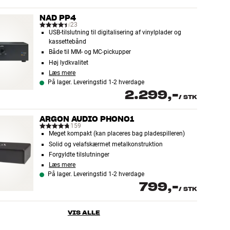
NAD PP4
23
USB-tilslutning til digitalisering af vinylplader og
kassettebånd
Både til MM- og MC-pickupper
Høj lydkvalitet
Læs mere
På lager. Leveringstid 1-2 hverdage
2.299,-
/
STK
ARGON AUDIO PHONO1
159
Meget kompakt (kan placeres bag pladespilleren)
Solid og velafskærmet metalkonstruktion
Forgyldte tilslutninger
Læs mere
På lager. Leveringstid 1-2 hverdage
799,-
/
STK
VIS ALLE