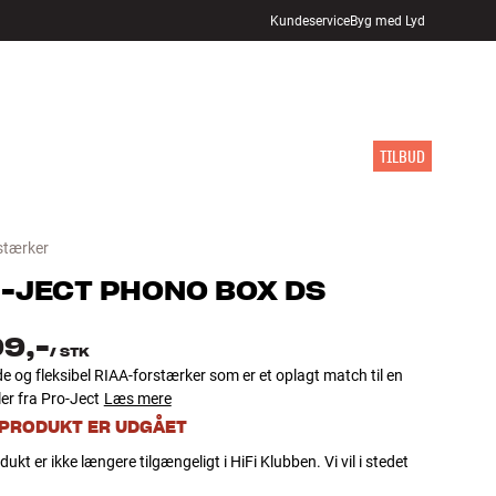
Kundeservice
Byg med Lyd
FIND BUTIK
LOG IND
KURV
INSPIRATION
MÆRKER
NYHEDER
TILBUD
stærker
-JECT
PHONO BOX DS
99,-
/
STK
e og fleksibel RIAA-forstærker som er et oplagt match til en
ler fra Pro-Ject
Læs mere
 PRODUKT ER UDGÅET
dukt er ikke længere tilgængeligt i HiFi Klubben. Vi vil i stedet