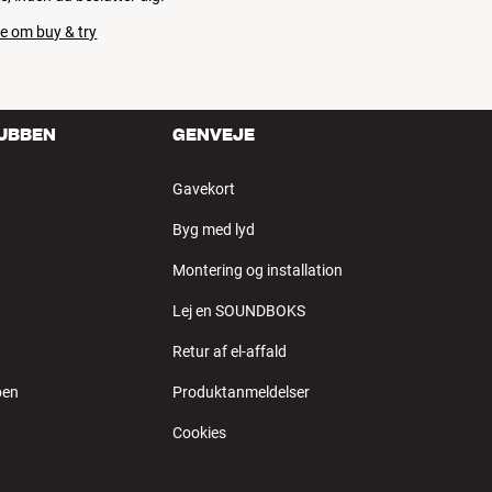
e om buy & try
LUBBEN
GENVEJE
Gavekort
Byg med lyd
Montering og installation
Lej en SOUNDBOKS
Retur af el-affald
ben
Produktanmeldelser
Cookies