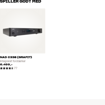
SPILLER GODT MED
Udskiftningsnål til medfølgende pickup kan købes separat (inkl.
specialnål til 78-plader)
Medfølgende tilbehør: strømforsyning, filtmåtte, støvlåg, software,
RCA-kabel (kan udskiftes til bedre type)
Energiforbrug: 4 watt (max) / <0,5 watt standby
GRATIS MONTERING: Hvis du køber en ny pickup i HiFi Klubben,
monterer vi den gratis på din pladespiller. Vi kan også levere en
række andre produkter fra Pro-Ject ud over de viste på
hjemmesiden. Kontakt din butik for nærmere information.
NAD C338 (GRAFIT)
Integreret forstærker
6.499,-
77