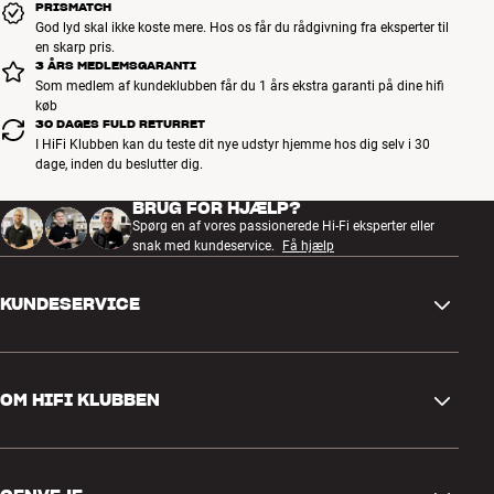
PRISMATCH
God lyd skal ikke koste mere. Hos os får du rådgivning fra eksperter til
en skarp pris.
3 ÅRS MEDLEMSGARANTI
Som medlem af kundeklubben får du 1 års ekstra garanti på dine hifi
køb
30 DAGES FULD RETURRET
I HiFi Klubben kan du teste dit nye udstyr hjemme hos dig selv i 30
dage, inden du beslutter dig.
BRUG FOR HJÆLP?
Spørg en af vores passionerede Hi-Fi eksperter eller
snak med kundeservice.
Få hjælp
KUNDESERVICE
Kontakt os
OM HIFI KLUBBEN
Spørgsmål og svar
Retur og reklamation
Find butik