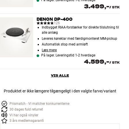
På lager. Leveringstid 1-2 hverdage
3.499,-
/
STK
DENON DP-400
126
Indbygget RIAA-forstærker for direkte tilslutning til
alle anlæg
Leveres køreklar med færdigmonteret MM-pickup
Automatisk stop med armløft
Læs mere
På lager. Leveringstid 1-2 hverdage
4.599,-
/
STK
VIS ALLE
Produktet er ikke længere tilgængeligt i den valgte farve/variant
Prismatch - Vi matcher konkurrenterne
30 dages fuld returret
Vi har også vinyler
3 års medlemsgaranti