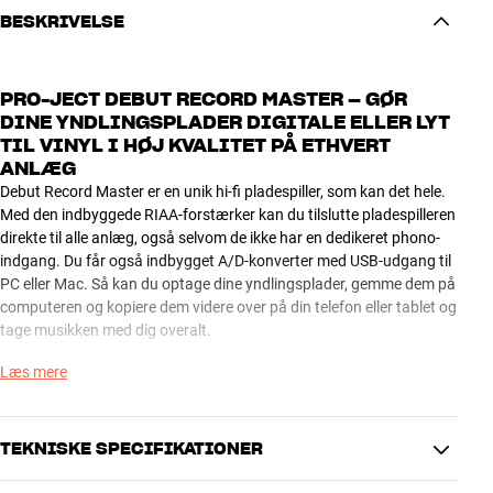
BESKRIVELSE
PRO-JECT DEBUT RECORD MASTER – GØR
DINE YNDLINGSPLADER DIGITALE ELLER LYT
TIL VINYL I HØJ KVALITET PÅ ETHVERT
ANLÆG
Debut Record Master er en unik hi-fi pladespiller, som kan det hele.
Med den indbyggede RIAA-forstærker kan du tilslutte pladespilleren
direkte til alle anlæg, også selvom de ikke har en dedikeret phono-
indgang. Du får også indbygget A/D-konverter med USB-udgang til
PC eller Mac. Så kan du optage dine yndlingsplader, gemme dem på
computeren og kopiere dem videre over på din telefon eller tablet og
tage musikken med dig overalt.
Læs mere
I modsætning til mange tilsvarende produkter er Debut Record
Master et seriøst hi-fi-produkt, som både kan afspille og overspille
dine yndlingsplader i høj kvalitet. Her skal du ikke gå på kompromis
med lyden, bare fordi du gerne vil have nemmere adgang til din
TEKNISKE SPECIFIKATIONER
yndlingsmusik.