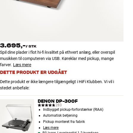
Tilbehør
INSPIRATION
MÆRKER
3.695,-
/
STK
NYHEDER
Spil dine plader i flot hi-fi kvalitet på ethvert anlæg, eller overspil
musikken til computeren via USB. Køreklar med pickup, mange
TILBUD
farver.
Læs mere
DETTE PRODUKT ER UDGÅET
Find Butik
Dette produkt er ikke længere tilgængeligt i HiFi Klubben. Vi vil i
Kundeservice
stedet anbefale:
Log ind
Kundeservice
DENON DP-300F
Byg med Lyd
283
Indbygget pickup-forforstærker (RIAA)
Automatisk betjening
Pickup monteret fra fabrik
Læs mere