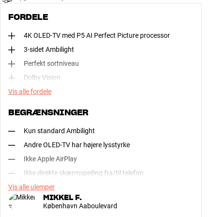
FORDELE
4K OLED-TV med P5 AI Perfect Picture processor
3-sidet Ambilight
Perfekt sortniveau
Dolby Vision
Vis alle fordele
BEGRÆNSNINGER
Kun standard Ambilight
Andre OLED-TV har højere lysstyrke
Ikke Apple AirPlay
Ikke direkte skærmspejling fra/til telefon
Vis alle ulemper
MIKKEL F.
København Aaboulevard