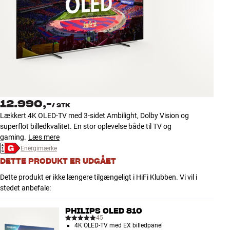
Tilbehør
INSPIRATION
MÆRKER
NYHEDER
12.990,-
/
STK
TILBUD
Lækkert 4K OLED-TV med 3-sidet Ambilight, Dolby Vision og
superflot billedkvalitet. En stor oplevelse både til TV og
gaming.
Læs mere
Find Butik
Energimærke
Kundeservice
Log ind
DETTE PRODUKT ER UDGÅET
Kundeservice
Dette produkt er ikke længere tilgængeligt i HiFi Klubben. Vi vil i
Byg med Lyd
stedet anbefale:
PHILIPS OLED 810
45
4K OLED-TV med EX billedpanel