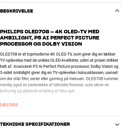
BESKRIVELSE
PHILIPS OLED708 – 4K OLED-TV MED
AMBILIGHT, P5 AI PERFECT PICTURE
PROCESSOR OG DOLBY VISION
OLED708 er et topmoderne 4K OLED-TV, som giver dig en lækker
TV-oplevelse med de unikke OLED-kvaliteter, uden at prisen stikker
helt af. Avanceret P5 AI Perfect Picture processor, Dolby Vision og
3-sidet Ambilight giver dig en TV-oplevelse i luksusklassen, uanset
om der står film, serier eller gaming på menuen. OLED708 rummer
nemlig også en perlerække af tekniske finesser, som sikrer en
lynhurtig og glidende afvikling af dine spil.
AMBILIGHT – ET FLOT FARVESPIL I DIN STUE
Læs mere
Prikken over i’et er det spændende 3-sidede Ambilight-system, som
via lysdioder på TV’ets sider belyser stuens bagvæg i et flot
TEKNISKE SPECIFIKATIONER
farvespil, der matcher begivenhederne på skærmen. Hvis du har dit
TV placeret tæt på bagvæggen, kan du her glæde dig til en