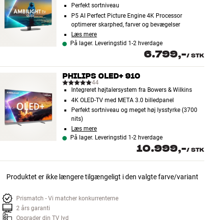
Perfekt sortniveau
P5 AI Perfect Picture Engine 4K Processor
optimerer skarphed, farver og bevægelser
Læs mere
På lager. Leveringstid 1-2 hverdage
6.799,-
/
STK
PHILIPS OLED+ 910
44
Integreret højtalersystem fra Bowers & Wilkins
4K OLED-TV med META 3.0 billedpanel
Perfekt sortniveau og meget høj lysstyrke (3700
nits)
Læs mere
På lager. Leveringstid 1-2 hverdage
10.999,-
/
STK
Produktet er ikke længere tilgængeligt i den valgte farve/variant
Prismatch - Vi matcher konkurrenterne
2 års garanti
Opgrader din TV lyd