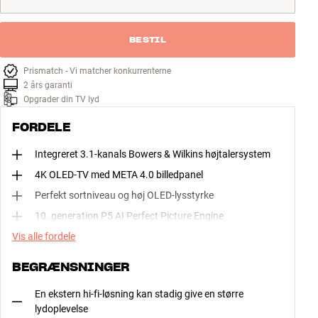
BESTIL
Prismatch - Vi matcher konkurrenterne
2 års garanti
Opgrader din TV lyd
FORDELE
Integreret 3.1-kanals Bowers & Wilkins højtalersystem
4K OLED-TV med META 4.0 billedpanel
Perfekt sortniveau og høj OLED-lysstyrke
10. generation P5 AI Perfect Picture Engine
Vis alle fordele
BEGRÆNSNINGER
En ekstern hi-fi-løsning kan stadig give en større
lydoplevelse