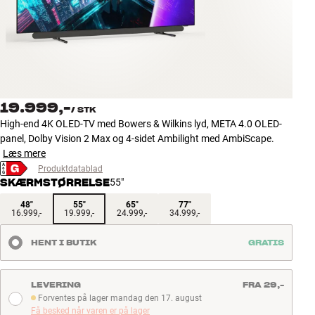
Tilbehør
INSPIRATION
MÆRKER
19.999,-
/
STK
NYHEDER
High-end 4K OLED-TV med Bowers & Wilkins lyd, META 4.0 OLED-
panel, Dolby Vision 2 Max og 4-sidet Ambilight med AmbiScape.
TILBUD
Læs mere
Produktdatablad
SKÆRMSTØRRELSE
55"
Find Butik
Kundeservice
48"
55"
65"
77"
16.999,-
19.999,-
24.999,-
34.999,-
Log ind
Kundeservice
HENT I BUTIK
GRATIS
Byg med Lyd
LEVERING
FRA 29,-
Forventes på lager mandag den 17. august
Forventes på lager mandag den 17. august
Få besked når varen er på lager