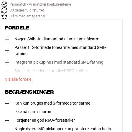
Prismatch - Vi matcher konkurrenterne
30 dages fuld returret
3 års medlemsgaranti
FORDELE
Nøgen Shibata diamant på aluminium nålearm
Passer til S-formede tonearme med standard SME-
fatning
Integreret pickup-hus med standard SME-fatning
Spoler med ledere i forsølvet OFC-kobber
Vis alle fordele
BEGRÆNSNINGER
Kan kun bruges med S-formede tonearme
Ikke nålearm i boron
Fortjener en god RIAA-forstærker
Nogle dyrere MC-pickupper kan præstere endnu bedre