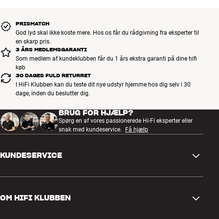
PRISMATCH
God lyd skal ikke koste mere. Hos os får du rådgivning fra eksperter til
en skarp pris.
3 ÅRS MEDLEMSGARANTI
Som medlem af kundeklubben får du 1 års ekstra garanti på dine hifi
køb
30 DAGES FULD RETURRET
I HiFi Klubben kan du teste dit nye udstyr hjemme hos dig selv i 30
dage, inden du beslutter dig.
BRUG FOR HJÆLP?
Spørg en af vores passionerede Hi-Fi eksperter eller
snak med kundeservice.
Få hjælp
KUNDESERVICE
Kontakt os
OM HIFI KLUBBEN
Spørgsmål og svar