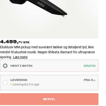
Tilbehør
INSPIRATION
MÆRKER
NYHEDER
4.499,-
/
STK
Eksklusiv MM-pickup med suverænt lækker og detaljeret lyd, ikke
TILBUD
mindst til akustisk musik. Nøgen Shibata diamant for ultrapræcis
sporing.
Læs mere
Find Butik
HENT I BUTIK
GRATIS
Kundeservice
Log ind
Kundeservice
LEVERING
FRA 0,-
Byg med Lyd
Leveringstid 3-4 uger
Leveringstid 3-4 uger
BESTIL