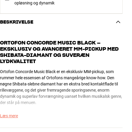
opløsning og dynamik
BESKRIVELSE
ORTOFON CONCORDE MUSIC BLACK –
EKSKLUSIV OG AVANCERET MM-PICKUP MED
SHIBATA-DIAMANT OG SUVERÆN
LYDKVALITET
Ortofon Concorde Music Black er en eksklusiv MM-pickup, som
rummer hele essensen af Ortofons mangeårige know-how. Den
nøgne Shibata-slebne diamant har en ekstra bred kontaktflade til
rillevæggene, og det giver fremragende sporingsevne, enorm
dynamik og superlav forvrængning uanset hvilken musikalsk genre,
der står på menuen.
Med Concorde Music Black er du oppe i en kvalitetsklasse, som du
Læs mere
normalt kun møder i Moving Coil-universet. Men her kan du nyde
alle lækkerierne også på mere almindelige tonearme, og