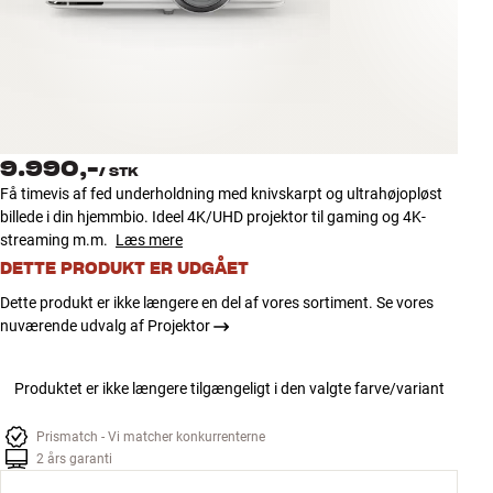
Tilbehør
INSPIRATION
MÆRKER
9.990,-
/
STK
NYHEDER
Få timevis af fed underholdning med knivskarpt og ultrahøjopløst
billede i din hjemmbio. Ideel 4K/UHD projektor til gaming og 4K-
TILBUD
streaming m.m.
Læs mere
DETTE PRODUKT ER UDGÅET
Find Butik
Dette produkt er ikke længere en del af vores sortiment. Se vores
Kundeservice
nuværende udvalg af Projektor
Log ind
Kundeservice
Produktet er ikke længere tilgængeligt i den valgte farve/variant
Byg med Lyd
Prismatch - Vi matcher konkurrenterne
2 års garanti