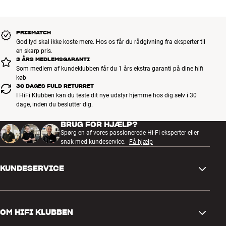
Vægt (kg)
7
Vægt emballage (kg)
7
38 x 21 x 52 cm (bredde x højde x
Mål (emballage)
PRISMATCH
dybde)
God lyd skal ikke koste mere. Hos os får du rådgivning fra eksperter til
39,2 x 11,8 x 28,1 cm (bredde x
en skarp pris.
Mål (produkt)
højde x dybde)
3 ÅRS MEDLEMSGARANTI
Som medlem af kundeklubben får du 1 års ekstra garanti på dine hifi
køb
FORMATER
30 DAGES FULD RETURRET
I HiFi Klubben kan du teste dit nye udstyr hjemme hos dig selv i 30
480i, 576i, 720p, 1080i, 1080p,
Video formater
dage, inden du beslutter dig.
2160p
BRUG FOR HJÆLP?
Spørg en af vores passionerede Hi-Fi eksperter eller
GENERELLE EGENSKABER
snak med kundeservice.
Få hjælp
Kategori : 4K-projektor
Vægt : 5,22 kg
KUNDESERVICE
Farve : Hvid
Størrelse : 39,2 x 11,8 x 28,1 cm (BxHxD)
S-video : Nej
Kontakt os
Component : Nej
OM HIFI KLUBBEN
Composit : Nej
Spørgsmål og svar