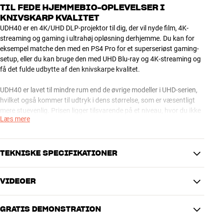
TIL FEDE HJEMMEBIO-OPLEVELSER I
KNIVSKARP KVALITET
UDH40 er en 4K/UHD DLP-projektor til dig, der vil nyde film, 4K-
streaming og gaming i ultrahøj opløsning derhjemme. Du kan for
eksempel matche den med en PS4 Pro for et superseriøst gaming-
setup, eller du kan bruge den med UHD Blu-ray og 4K-streaming og
få det fulde udbytte af den knivskarpe kvalitet.
UDH40 er lavet til mindre rum end de øvrige modeller i UHD-serien,
hvilket også kommer til udtryk i dens størrelse, som er væsentligt
mere stuevenlig. Prisen ligger tilsvarende på et niveau, hvor du ikke
Læs mere
finder mange andre 4K/UHD-projektorer.
Fleksible muligheder med Lens Shift og CMS
UHD40 er en gennemtænkt og fleksibel projektor, som gør det nemt
TEKNISKE SPECIFIKATIONER
at få et optimalt hjemmebio-setup. Lens Shift gør det ekstra nemt
at få placeret projektoren helt korrekt i forhold til dit lærred. CMS-
VIDEOER
funktionen (Color Management System) giver dig mulighed for
BILLEDE (TEKNISKE)
avanceret finjustering af billedet, hvis du har ambitioner i den
2400 ANSI Lumens (Bright
retning. Og støjniveauet fra blæseren er behagelig lavt, så din
Lysstyrke (ANSI)
GRATIS DEMONSTRATION
Mode)
filmoplevelse ikke bliver forstyrret unødigt.