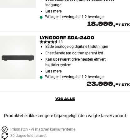
indgange
Læs mere
På lager. Leveringstid 1-2 hverdage
18.999,-
/
STK
LYNGDORF SDA-2400
13
Både analoge og digitale tilslutninger
Enestående ren og transparent lyd
Kan ubesværet drive næsten ethvert
højttalersystem
Læs mere
På lager. Leveringstid 1-2 hverdage
23.999,-
/
STK
VIS ALLE
Produktet er ikke længere tilgængeligt i den valgte farve/variant
Prismatch - Vi matcher konkurrenterne
30 dages fuld returret