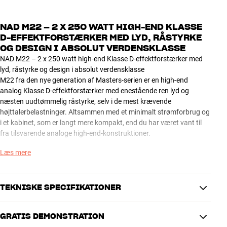
NAD M22 – 2 X 250 WATT HIGH-END KLASSE
D-EFFEKTFORSTÆRKER MED LYD, RÅSTYRKE
OG DESIGN I ABSOLUT VERDENSKLASSE
NAD M22 – 2 x 250 watt high-end Klasse D-effektforstærker med
lyd, råstyrke og design i absolut verdensklasse
M22 fra den nye generation af Masters-serien er en high-end
analog Klasse D-effektforstærker med enestående ren lyd og
næsten uudtømmelig råstyrke, selv i de mest krævende
højttalerbelastninger. Altsammen med et minimalt strømforbrug og
i et kabinet, som er langt mere kompakt, end du har været vant til
fra tilsvarende analoge high-end-konstruktioner.
Læs mere
Effekten er hele 2 x 250 watt, og NAD's unikke digitale PowerDrive-
teknologi gør det muligt at opnå en dynamisk effekt på over 600
watt i både 4 og 2 ohm. Med andre ord rigeligt til at få alle
musikkens dynamiske udladninger uforvrænget ud i alle højttalere
TEKNISKE SPECIFIKATIONER
ved ethvert lydtryk.
GRATIS DEMONSTRATION
Du får både ubalancerede og balancerede indgange (RCA/XLR), så
DIMENSIONER OG DESIGN