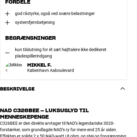
FORDELE
god råstyrke, også ved svære belastninger
systemfjernbetjening
BEGRÆNSNINGER
kun tilslutning for ét sæt højttalere ikke dedikeret
pladespillerindgang
MIKKEL F.
København Aaboulevard
BESKRIVELSE
NAD C326BEE – LUKSUSLYD TIL
MENNESKEPENGE
C326BEE er den direkte arvtager til NAD’s legendariske 3020-
forstærker, som grundlagde NAD’s ry for mere end 25 år siden.
Effekten er solide 2 x 50 NAD-watt i 8 ohm, og støj og forvrængning