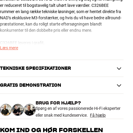
er reduceret til bogstavelig talt uhørt lave værdier. C326BEE
rummer en lang række tekniske løsninger, som er hentet direkte fra
NAD’s eksklusive M3-forstærker, og hvis du vil have bedre allround-
præstationer, kan du roligt starte eftersøgningen blandt
konkurrenter til den dobbelte pris eller endnu mere.
C326BEE leveres i grafit.
Læs mere
NAD C326BEE – luksuslyd til menneskepenge
C326BEE er den direkte arvtager til NAD’s legendariske 3020-
forstærker, som grundlagde NAD’s ry for mere end 25 år siden.
TEKNISKE SPECIFIKATIONER
Effekten er solide 2 x 50 NAD-watt i 8 ohm, og støj og forvrængning
er reduceret til bogstavelig talt uhørt lave værdier. C326BEE
GRATIS DEMONSTRATION
rummer en lang række tekniske løsninger, som er hentet direkte fra
DIMENSIONER OG DESIGN
NAD’s eksklusive M3-forstærker, og hvis du vil have bedre allround-
Farve
Grå
præstationer, kan du roligt starte eftersøgningen blandt
BRUG FOR HJÆLP?
Model / Variant
Grafit
konkurrenter til den dobbelte pris eller endnu mere.
Spørg en af vores passionerede Hi-Fi eksperter
Vægt (kg)
8
eller snak med kundeservice.
Få hjælp
Vægt emballage (kg)
9
C326BEE leveres i grafit.
55 x 22 x 42 cm (bredde x højde x
Mål (emballage)
KOM IND OG HØR FORSKELLEN
dybde)