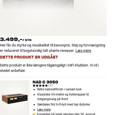
Tilbehør
INSPIRATION
MÆRKER
3.499,-
/
STK
NYHEDER
Her får du styrke og musikalitet til kanonpris. Støj og forvrængning
er reduceret til bogstavelig talt uhørte niveauer.
Læs mere
TILBUD
DETTE PRODUKT ER UDGÅET
Dette produkt er ikke længere tilgængeligt i HiFi Klubben. Vi vil i
Find Butik
stedet anbefale:
Kundeservice
Log ind
NAD C 3050
Kundeservice
241
Retro kabinetfinish i valnød look
Byg med Lyd
Klassiske VU-metre og trykknapper til
indgangsvalg på front
Særdeles flot hi-fi-lyd med høj råstyrke
Læs mere
Forventes på lager søndag den 30. august