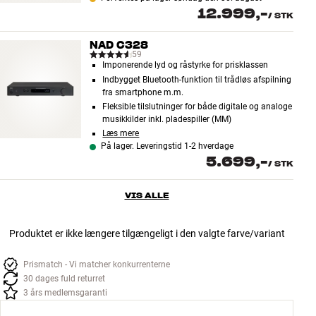
12.999,-
/
STK
NAD C328
59
Imponerende lyd og råstyrke for prisklassen
Indbygget Bluetooth-funktion til trådløs afspilning
fra smartphone m.m.
Fleksible tilslutninger for både digitale og analoge
musikkilder inkl. pladespiller (MM)
Læs mere
På lager. Leveringstid 1-2 hverdage
5.699,-
/
STK
VIS ALLE
Produktet er ikke længere tilgængeligt i den valgte farve/variant
Prismatch - Vi matcher konkurrenterne
30 dages fuld returret
3 års medlemsgaranti