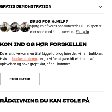
Farve
Hvid
Vægt (kg)
0,13
GRATIS DEMONSTRATION
5.0
Vægt emballage (kg)
0,15
8 x 4 x 14 cm (bredde x højde x
Mål (emballage)
BRUG FOR HJÆLP?
dybde)
4 anmeldelser
Spørg en af vores passionerede Hi-Fi eksperter
3,6 x 13 x 4,3 cm (bredde x højde
Mål (produkt)
eller snak med kundeservice.
Få hjælp
x dybde)
5
4
KOM IND OG HØR FORSKELLEN
GENERELLE EGENSKABER
4
0
Vægbeslag til Sonos Move
Du er altid velkommen til at kigge forbi og høre det, vi har i butikken.
3
0
Hvis du
booker en demo
, sørger vi for at gøre lidt ekstra ud af
Nem af- og påmontering af højtaler uden skruer
2
0
oplevelsen og have grejet klar, når du kommer
Silikonehætter beskytter højtaleren mod ridser
1
Udført i stål
0
Skruer og rawlplugs til montering medfølger (både murværk og
FIND BUTIK
træ)
Sorter efter
RÅDGIVNING DU KAN STOLE PÅ
Vores medarbejdere er ægte entusiaster, som kender produkterne