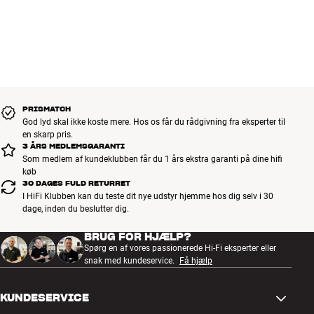
PRISMATCH
God lyd skal ikke koste mere. Hos os får du rådgivning fra eksperter til
en skarp pris.
3 ÅRS MEDLEMSGARANTI
Som medlem af kundeklubben får du 1 års ekstra garanti på dine hifi
køb
30 DAGES FULD RETURRET
I HiFi Klubben kan du teste dit nye udstyr hjemme hos dig selv i 30
dage, inden du beslutter dig.
BRUG FOR HJÆLP?
Spørg en af vores passionerede Hi-Fi eksperter eller
snak med kundeservice.
Få hjælp
KUNDESERVICE