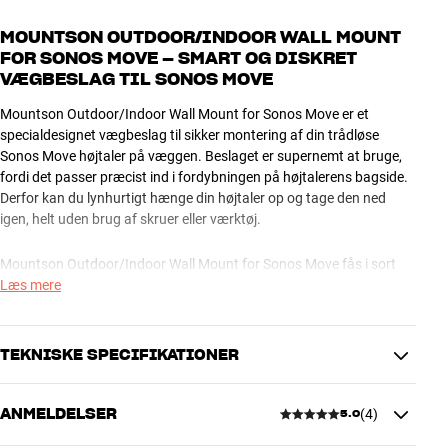
MOUNTSON OUTDOOR/INDOOR WALL MOUNT
FOR SONOS MOVE – SMART OG DISKRET
VÆGBESLAG TIL SONOS MOVE
Mountson Outdoor/Indoor Wall Mount for Sonos Move er et
specialdesignet vægbeslag til sikker montering af din trådløse
Sonos Move højtaler på væggen. Beslaget er supernemt at bruge,
fordi det passer præcist ind i fordybningen på højtalerens bagside.
Derfor kan du lynhurtigt hænge din højtaler op og tage den ned
igen, helt uden brug af skruer eller værktøj.
Mountson Outdoor/Indoor Wall Mount for Sonos Move fås i sort
mat og hvid mat finish, som matcher din Sonos højtaler.
Læs mere
OBS: Hvis beslaget skal sidde et sted, der er meget udsat for vejr og
vind, kan du alternativt vælge Premium-udgaven, som er udført i
TEKNISKE SPECIFIKATIONER
UV-bestandigt ABS-plast.
Mere fra Mountson
ANMELDELSER
(
4
)
5.0
DIMENSIONER OG DESIGN