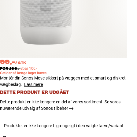
Tilbehør
INSPIRATION
MÆRKER
NYHEDER
99,-
/
STK
TILBUD
FØR
199,-
Spar
100,-
Gælder så længe lager haves
Montér din Sonos Move sikkert på væggen med et smart og diskret
Find Butik
vægbeslag.
Læs mere
Kundeservice
DETTE PRODUKT ER UDGÅET
Log ind
Dette produkt er ikke længere en del af vores sortiment. Se vores
Kundeservice
nuværende udvalg af Sonos tilbehør
Byg med Lyd
Produktet er ikke længere tilgængeligt i den valgte farve/variant