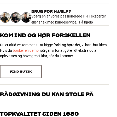
3.0
Vægt emballage (kg)
0,78
13 x 7 x 26 cm (bredde x højde x
Mål (emballage)
BRUG FOR HJÆLP?
dybde)
2 anmeldelser
Spørg en af vores passionerede Hi-Fi eksperter
eller snak med kundeservice.
Få hjælp
GENERELLE EGENSKABER
5
1
Low-noise on/off switch
KOM IND OG HØR FORSKELLEN
6 meter XLR kabel
4
0
Du er altid velkommen til at kigge forbi og høre det, vi har i butikken.
Pose til mikrofonen medfølger
3
0
Hvis du
booker en demo
, sørger vi for at gøre lidt ekstra ud af
2
0
oplevelsen og have grejet klar, når du kommer
1
1
FIND BUTIK
Sorter efter
RÅDGIVNING DU KAN STOLE PÅ
Vores medarbejdere er ægte entusiaster, som kender produkterne
og brænder for den gode lyd til både musik og hjemmebio. Fortæl
TOPKVALITET SIDEN 1980
os, hvad du drømmer om – så finder vi den løsning, der passer