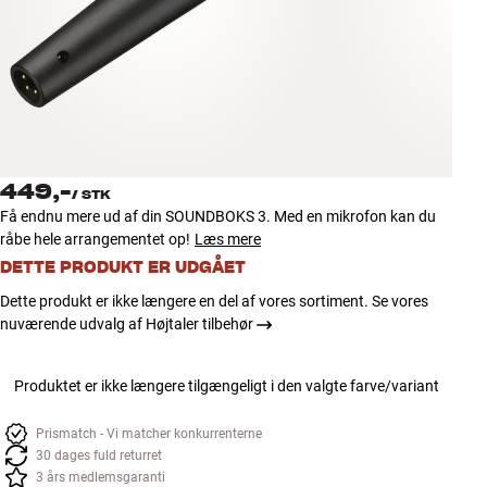
Tilbehør
INSPIRATION
MÆRKER
NYHEDER
449,-
/
STK
Få endnu mere ud af din SOUNDBOKS 3. Med en mikrofon kan du
TILBUD
råbe hele arrangementet op!
Læs mere
DETTE PRODUKT ER UDGÅET
Find Butik
Dette produkt er ikke længere en del af vores sortiment. Se vores
Kundeservice
nuværende udvalg af Højtaler tilbehør
Log ind
Kundeservice
Byg med Lyd
Produktet er ikke længere tilgængeligt i den valgte farve/variant
Prismatch - Vi matcher konkurrenterne
30 dages fuld returret
3 års medlemsgaranti