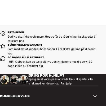
bedst til dig og dit budget
Alle HiFi Klubbens produkter til musik, hjemmebio og TV er
håndplukket kvalitet, der er bygget til at holde i årevis. Det er godt
for både din pengepung og miljøet.
BOOK EN EKSPERT
PRISMATCH
God lyd skal ikke koste mere. Hos os får du rådgivning fra eksperter til
en skarp pris.
3 ÅRS MEDLEMSGARANTI
Som medlem af kundeklubben får du 1 års ekstra garanti på dine hifi
køb
30 DAGES FULD RETURRET
I HiFi Klubben kan du teste dit nye udstyr hjemme hos dig selv i 30
dage, inden du beslutter dig.
BRUG FOR HJÆLP?
Spørg en af vores passionerede Hi-Fi eksperter eller
snak med kundeservice.
Få hjælp
KUNDESERVICE