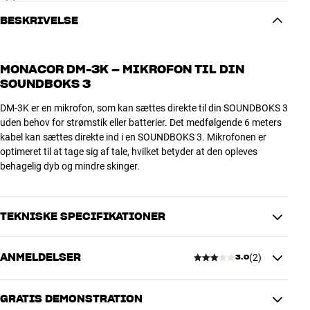
BESKRIVELSE
MONACOR DM-3K – MIKROFON TIL DIN
SOUNDBOKS 3
DM-3K er en mikrofon, som kan sættes direkte til din SOUNDBOKS 3
uden behov for strømstik eller batterier. Det medfølgende 6 meters
kabel kan sættes direkte ind i en SOUNDBOKS 3. Mikrofonen er
optimeret til at tage sig af tale, hvilket betyder at den opleves
behagelig dyb og mindre skinger.
TEKNISKE SPECIFIKATIONER
ANMELDELSER
(
2
)
3.0
DIMENSIONER OG DESIGN
Farve
Sort
Vægt (kg)
0,5
GRATIS DEMONSTRATION