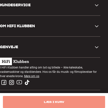
KUNDESERVICE
Kontakt os
OM HIFI KLUBBEN
Spørgsmål og svar
Retur og reklamation
Find butik
Fortryd ordre
GENVEJE
Om os
Levering
Kundeklub
Gavekort
Handelsbetingelser
Lytteaften
I HiFi Klubben handler alting om lyd og billede – ikke køleskabe,
Byg med lyd
vaskemaskiner og stavblendere. Hos os får du musik- og filmoplevelser for
Privatlivspolitik
Konkurrencer
hver eneste krone.
Mere om os
Montering og installation
Job i HiFi Klubben
Lej en SOUNDBOKS
Retur af el-affald
LÆG I KURV
© Copyright 2025 — HiFi Klubben A/S CVR: 89837316
Produktanmeldelser