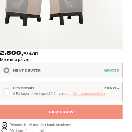
Tilbehør
INSPIRATION
MÆRKER
NYHEDER
2.800,-
/
SÆT
Mere info på vej
TILBUD
HENT I BUTIK
GRATIS
Find Butik
Kundeservice
LEVERING
FRA 0,-
Log ind
På lager. Leveringstid 1-2 hverdage.
Se leveringsmetoder
På lager. Leveringstid 1-2 hverdage
Kundeservice
Byg med Lyd
LÆG I KURV
Prismatch - Vi matcher konkurrenterne
30 dages fuld returret