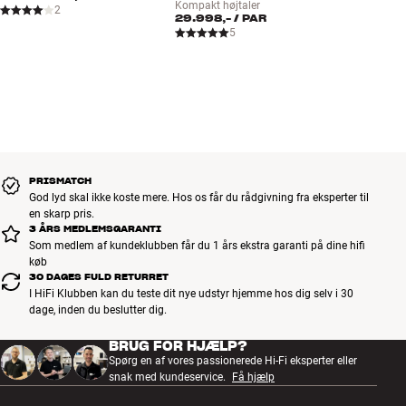
Kompakt højtaler
2
29.998,-
/ PAR
5
PRISMATCH
God lyd skal ikke koste mere. Hos os får du rådgivning fra eksperter til
en skarp pris.
3 ÅRS MEDLEMSGARANTI
Som medlem af kundeklubben får du 1 års ekstra garanti på dine hifi
køb
30 DAGES FULD RETURRET
I HiFi Klubben kan du teste dit nye udstyr hjemme hos dig selv i 30
dage, inden du beslutter dig.
BRUG FOR HJÆLP?
Spørg en af vores passionerede Hi-Fi eksperter eller
snak med kundeservice.
Få hjælp