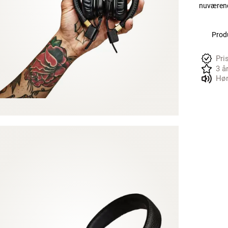
nuværend
Produ
Pri
3 å
Hør