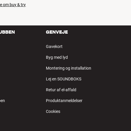
e om buy & try
LUBBEN
GENVEJE
Gavekort
Byg med lyd
Montering og installation
Lej en SOUNDBOKS
Retur af el-affald
ben
Produktanmeldelser
Cookies