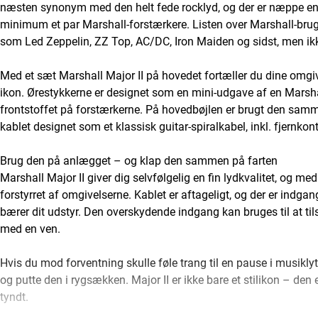
næsten synonym med den helt fede rocklyd, og der er næppe en en
minimum et par Marshall-forstærkere. Listen over Marshall-bru
som Led Zeppelin, ZZ Top, AC/DC, Iron Maiden og sidst, men ik
Med et sæt Marshall Major II på hovedet fortæller du dine omgive
ikon. Ørestykkerne er designet som en mini-udgave af en Marshal
frontstoffet på forstærkerne. På hovedbøjlen er brugt den samme
kablet designet som et klassisk guitar-spiralkabel, inkl. fjernko
Brug den på anlægget – og klap den sammen på farten
Marshall Major II giver dig selvfølgelig en fin lydkvalitet, og m
forstyrret af omgivelserne. Kablet er aftageligt, og der er indgan
bærer dit udstyr. Den overskydende indgang kan bruges til at ti
med en ven.
Hvis du mod forventning skulle føle trang til en pause i musik
og putte den i rygsækken. Major II er ikke bare et stilikon – den
tyndt.