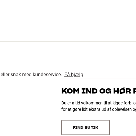
ammen med nogle smartphones (iOS/Android). Du er
en virker med netop din smartphone.
r eller snak med kundeservice.
Få hjælp
KOM IND OG HØR
e x dybde)
Du er altid velkommen til at kigge forbi o
for at gøre lidt ekstra ud af oplevelsen 
FIND BUTIK