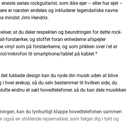
este seriøs rockguitarist, som ikke ejer – eller har ejet –
gere er næsten endeløs og inkluderer legendariske navne
ke mindst Jimi Hendrix.
lser, at du deler respekten og beundringen for dette rock-
l-forstærker, og stoffet foran enhederne afspejler
 vinyl som på forstærkerne, og som prikken over i'et er
ntrol/mikrofon til smartphone/tablet på kablet.*
ed det lukkede design kan du nyde din musik uden at blive
g i hver ørekop, så du selv bestemmer til hvilken side, du
lslutte endnu et sæt hovedtelefoner, så du kan dele musikken
lytningen, kan du lynhurtigt klappe hovedtelefonen sammen
 er også en strålende rejsemakker, som følger dig i tykt og