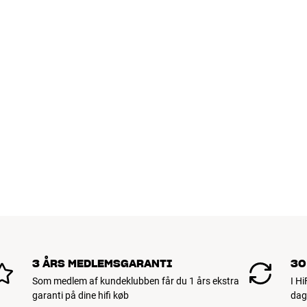
3 ÅRS MEDLEMSGARANTI
30
Som medlem af kundeklubben får du 1 års ekstra
I H
garanti på dine hifi køb
dag