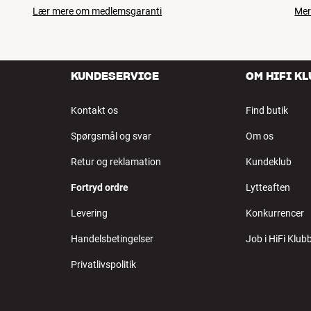
Lær mere om medlemsgaranti
Mer
KUNDESERVICE
OM HIFI K
Kontakt os
Find butik
Spørgsmål og svar
Om os
Retur og reklamation
Kundeklub
Fortryd ordre
Lytteaften
Levering
Konkurrencer
Handelsbetingelser
Job i HiFi Klub
Privatlivspolitik