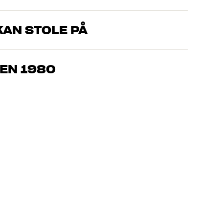
AN STOLE PÅ
, som kender produkterne og brænder for den gode lyd til både
drømmer om – så finder vi den løsning, der passer bedst til
EN 1980
jemmebio og TV er håndplukket kvalitet, der er bygget til at
pengepung og miljøet.