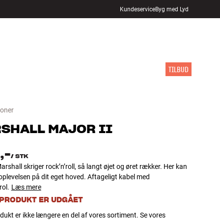
Kundeservice
Byg med Lyd
FIND BUTIK
LOG IND
KURV
INSPIRATION
MÆRKER
NYHEDER
TILBUD
foner
SHALL
MAJOR II
,-
/
STK
rshall skriger rock’n’roll, så langt øjet og øret rækker. Her kan
plevelsen på dit eget hoved. Aftageligt kabel med
ol.
Læs mere
 PRODUKT ER UDGÅET
dukt er ikke længere en del af vores sortiment. Se vores