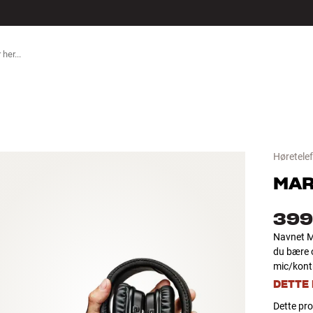
TILBEHØR
Høretele
MAR
399
Navnet Ma
du bære o
mic/kontr
DETTE
Dette pro