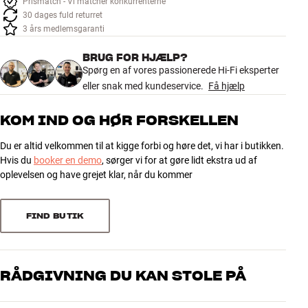
Prismatch - Vi matcher konkurrenterne
Tilbehør
30 dages fuld returret
3 års medlemsgaranti
INSPIRATION
BRUG FOR HJÆLP?
Spørg en af vores passionerede Hi-Fi eksperter
MÆRKER
eller snak med kundeservice.
Få hjælp
NYHEDER
KOM IND OG HØR FORSKELLEN
Du er altid velkommen til at kigge forbi og høre det, vi har i butikken.
TILBUD
Hvis du
booker en demo
, sørger vi for at gøre lidt ekstra ud af
oplevelsen og have grejet klar, når du kommer
Find Butik
Kundeservice
Log ind
FIND BUTIK
Kundeservice
Byg med Lyd
RÅDGIVNING DU KAN STOLE PÅ
Vores medarbejdere er ægte entusiaster, som kender produkterne