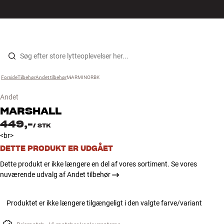
Hi-Fi
MENU
FIND BUTIK
LOG IND
KURV
Højtaler
Gå til indhold
Forside
Tilbehør
›
Andet tilbehør
›
MARMINORBK
›
Pladespiller
Andet
Høretelefoner
MARSHALL
449,-
/
STK
Surround
<br>
DETTE PRODUKT ER UDGÅET
TV
Dette produkt er ikke længere en del af vores sortiment. Se vores
nuværende udvalg af Andet tilbehør
Systemer
Produktet er ikke længere tilgængeligt i den valgte farve/variant
Kabler