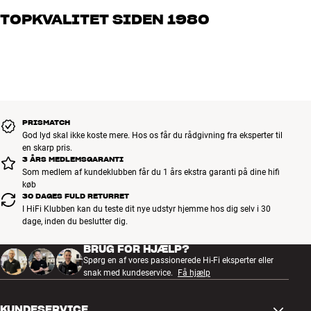
og brænder for den gode lyd til både musik og hjemmebio. Fortæl
TOPKVALITET SIDEN 1980
os, hvad du drømmer om – så finder vi den løsning, der passer
bedst til dig og dit budget
Alle HiFi Klubbens produkter til musik, hjemmebio og TV er
håndplukket kvalitet, der er bygget til at holde i årevis. Det er godt
for både din pengepung og miljøet.
BOOK EN EKSPERT
PRISMATCH
God lyd skal ikke koste mere. Hos os får du rådgivning fra eksperter til
en skarp pris.
3 ÅRS MEDLEMSGARANTI
Som medlem af kundeklubben får du 1 års ekstra garanti på dine hifi
køb
30 DAGES FULD RETURRET
I HiFi Klubben kan du teste dit nye udstyr hjemme hos dig selv i 30
dage, inden du beslutter dig.
BRUG FOR HJÆLP?
Spørg en af vores passionerede Hi-Fi eksperter eller
snak med kundeservice.
Få hjælp
KUNDESERVICE