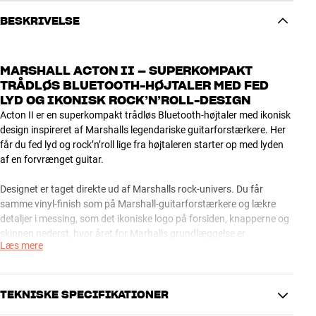
BESKRIVELSE
MARSHALL ACTON II – SUPERKOMPAKT
TRÅDLØS BLUETOOTH-HØJTALER MED FED
LYD OG IKONISK ROCK’N’ROLL-DESIGN
Acton II er en superkompakt trådløs Bluetooth-højtaler med ikonisk
design inspireret af Marshalls legendariske guitarforstærkere. Her
får du fed lyd og rock’n’roll lige fra højtaleren starter op med lyden
af en forvrænget guitar.
Designet er taget direkte ud af Marshalls rock-univers. Du får
samme vinyl-finish som på Marshall-guitarforstærkere og lækre
detaljer i messing, som det ikoniske logo på forsiden, knapperne og
skinnen nederst, hvor året for Marhalls grundlæggelse er
Læs mere
indgraveret – 1962. Som en ekstra lækker detalje, er lydstyrken
markeret med rødt lys rundt knapperne, så du nemt kan justere i
svag belysning.
TEKNISKE SPECIFIKATIONER
Acton II har både god lyd til musiklytningen på værelset og når