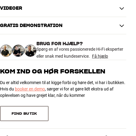
vennerne kommer forbi lejligheden. Du kan tilpasse lyden på to
VIDEOER
bass/treble-knapper på højtaleren eller via den tilhørende app med
TILSLUTNINGER
equalizer. Du har også tænd/sluk-funktion, så du kan bruge din
Lydindgang
Analog RCA, Minijack/AUX
smartphone som fjernbetjening.
GRATIS DEMONSTRATION
Trådløs overførsel
Bluetooth-indgang
Marshall Acton II fås i sort finish. Strømkabel medfølger.
PRODUKTDATA
BRUG FOR HJÆLP?
Mere fra Marshall
Spørg en af vores passionerede Hi-Fi eksperter
Kabinet type
Basrefleks
eller snak med kundeservice.
Få hjælp
Fjernbetjening
Nej
Integreret vægbeslag
Nej
KOM IND OG HØR FORSKELLEN
Stereo parring
Nej
Spikes inkluderet
Nej
Du er altid velkommen til at kigge forbi og høre det, vi har i butikken.
Stemmestyring
Via ekstern smarthøjtaler
Hvis du
booker en demo
, sørger vi for at gøre lidt ekstra ud af
oplevelsen og have grejet klar, når du kommer
YDELSE
Frekvensområde (-3dB)
50-20.000 Hz
FIND BUTIK
DIMENSIONER OG DESIGN
Farve
Sort