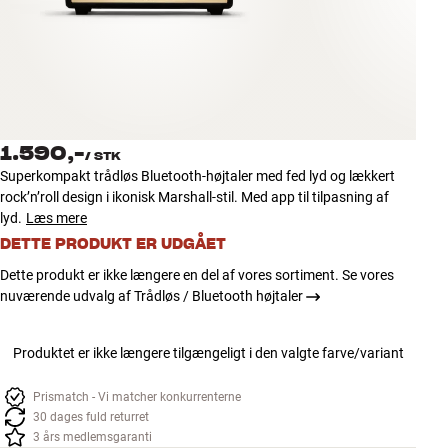
Tilbehør
INSPIRATION
MÆRKER
1.590,-
/
STK
NYHEDER
Superkompakt trådløs Bluetooth-højtaler med fed lyd og lækkert
rock’n’roll design i ikonisk Marshall-stil. Med app til tilpasning af
TILBUD
lyd.
Læs mere
DETTE PRODUKT ER UDGÅET
Find Butik
Dette produkt er ikke længere en del af vores sortiment. Se vores
Kundeservice
nuværende udvalg af Trådløs / Bluetooth højtaler
Log ind
Kundeservice
Produktet er ikke længere tilgængeligt i den valgte farve/variant
Byg med Lyd
Prismatch - Vi matcher konkurrenterne
30 dages fuld returret
3 års medlemsgaranti