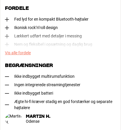
FORDELE
Fed lyd for en kompakt Bluetooth-højtaler
Ikonisk rock’n’roll design
Lækkert udført med detaljer i messing
Nem og fleksibel i opsætning og daglig brug
Vis alle fordele
BEGRÆNSNINGER
Ikke indbygget multirumsfunktion
Ingen integrerede streamingtjenester
Ikke indbygget batteri
Ægte hi-fi kræver stadig en god forstærker og separate
højtalere
MARTIN H.
Odense