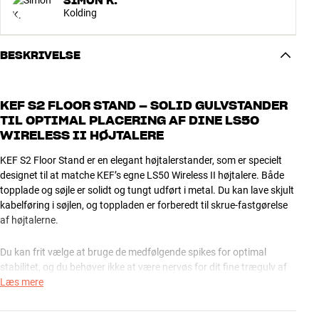
SIMON K.
Kolding
BESKRIVELSE
KEF S2 FLOOR STAND – SOLID GULVSTANDER
TIL OPTIMAL PLACERING AF DINE LS50
WIRELESS II HØJTALERE
KEF S2 Floor Stand er en elegant højtalerstander, som er specielt
designet til at matche KEF’s egne LS50 Wireless II højtalere. Både
topplade og søjle er solidt og tungt udført i metal. Du kan lave skjult
kabelføring i søjlen, og toppladen er forberedt til skrue-fastgørelse
af højtalerne.
Du kan frit vælge at bruge de medfølgende spikes for optimal
stabilitet, og du behøver ikke at være nervøs for dit fine trægulv af
den grund. I så fald bruger du nemlig bare de medfølgende
Læs mere
beskyttelsesskiver (tablettes) mellem spikes og gulv. Skal det hele
være endnu mere tungt og stabilt, kan du fylde søjlen med tørt sand