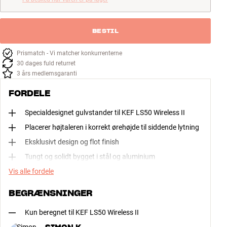
BESTIL
Prismatch - Vi matcher konkurrenterne
30 dages fuld returret
3 års medlemsgaranti
FORDELE
Specialdesignet gulvstander til KEF LS50 Wireless II
Placerer højtaleren i korrekt ørehøjde til siddende lytning
Eksklusivt design og flot finish
Tungt og solidt bygget i stål og aluminium
Vis alle fordele
BEGRÆNSNINGER
Kun beregnet til KEF LS50 Wireless II