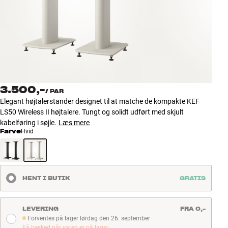
Tilbehør
INSPIRATION
MÆRKER
NYHEDER
3.500,-
/
PAR
Elegant højtalerstander designet til at matche de kompakte KEF
TILBUD
LS50 Wireless II højtalere. Tungt og solidt udført med skjult
kabelføring i søjle.
Læs mere
Farve
Hvid
Find Butik
Kundeservice
Log ind
Kundeservice
HENT I BUTIK
GRATIS
Byg med Lyd
LEVERING
FRA 0,-
Forventes på lager lørdag den 26. september
Forventes på lager lørdag den 26. september
Få besked når varen er på lager