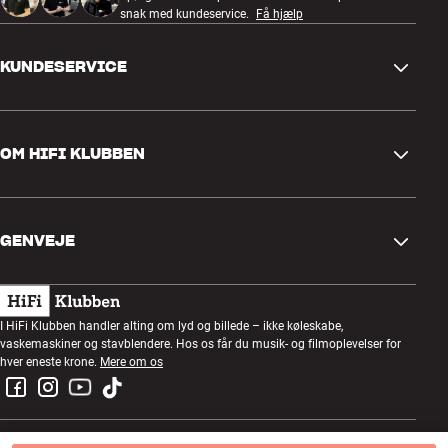
snak med kundeservice.
Få hjælp
KUNDESERVICE
Kontakt os
OM HIFI KLUBBEN
Spørgsmål og svar
Retur og reklamation
Find butik
Fortryd ordre
GENVEJE
Om os
Levering
Kundeklub
Gavekort
Handelsbetingelser
Lytteaften
I HiFi Klubben handler alting om lyd og billede – ikke køleskabe,
Byg med lyd
vaskemaskiner og stavblendere. Hos os får du musik- og filmoplevelser for
Privatlivspolitik
Konkurrencer
hver eneste krone.
Mere om os
Montering og installation
Job i HiFi Klubben
Lej en SOUNDBOKS