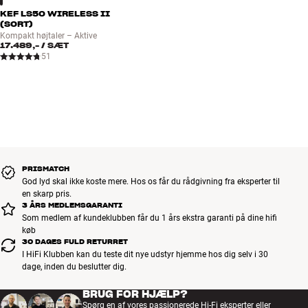
KEF LS50 WIRELESS II
(SORT)
Kompakt højtaler – Aktive
17.489,-
/ SÆT
51
PRISMATCH
God lyd skal ikke koste mere. Hos os får du rådgivning fra eksperter til
en skarp pris.
3 ÅRS MEDLEMSGARANTI
Som medlem af kundeklubben får du 1 års ekstra garanti på dine hifi
køb
30 DAGES FULD RETURRET
I HiFi Klubben kan du teste dit nye udstyr hjemme hos dig selv i 30
dage, inden du beslutter dig.
BRUG FOR HJÆLP?
Spørg en af vores passionerede Hi-Fi eksperter eller