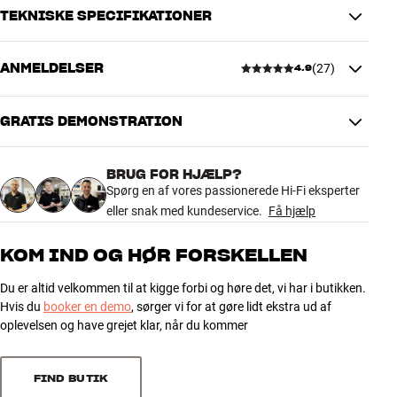
eller tilsvarende.
TEKNISKE SPECIFIKATIONER
S2 Floor Stand sælges parvist og fås i flere finishes.
ANMELDELSER
(
27
)
Mere fra KEF
4.9
DIMENSIONER OG DESIGN
Farve
Hvid
Vægt (kg)
5
GRATIS DEMONSTRATION
4.9
Vægt emballage (kg)
5,5
19,5 x 14 x 69 cm (bredde x højde
Mål (emballage)
BRUG FOR HJÆLP?
x dybde)
27 anmeldelser
Spørg en af vores passionerede Hi-Fi eksperter
29 x 65 x 31,5 cm (bredde x højde
Mål (produkt)
eller snak med kundeservice.
Få hjælp
x dybde)
5
24
KOM IND OG HØR FORSKELLEN
GENERELLE EGENSKABER
4
3
Gulvstander til KEF LS50 Wireless II
Du er altid velkommen til at kigge forbi og høre det, vi har i butikken.
3
0
Hvis du
booker en demo
, sørger vi for at gøre lidt ekstra ud af
Skruehuller i topplade til fastgørelse af højtaler
2
0
oplevelsen og have grejet klar, når du kommer
Skjult kabelføring i søjle
1
Søjle kan fyldes med sand eller lignende for ekstra dæmpning
0
Materiale: stål (top- og bundplade), aluminium (søjle)
FIND BUTIK
Højde: 65 cm inkl. spikes