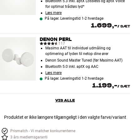
Bluetooth 5.3 inkl. aptX Lossless og aptX Voice
for optimal trådløs lyd*
Læs mere
På lager. Leveringstid 1-2 hverdage
1.699,-
/
SÆT
DENON PERL
117
Masimo AAT til individuel udmåling og
optimering af lyden til netop dine ører
Denon Sound Master Tuned (før Masimo AAT)
Bluetooth 5.0 inkl. aptX og AAC
Læs mere
På lager. Leveringstid 1-2 hverdage
1.199,-
/
SÆT
VIS ALLE
Produktet er ikke længere tilgængeligt i den valgte farve/variant
Prismatch - Vi matcher konkurrenterne
3 års medlemsgaranti