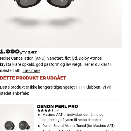
Tilbehør
INSPIRATION
MÆRKER
NYHEDER
1.990,-
/
SÆT
Noise Cancellation (ANC), vandtæt, flot lyd, Dolby Atmos,
TILBUD
krystalklare opkald, god pasform og lav vægt. Her er du klar til
næsten alt!
Læs mere
DETTE PRODUKT ER UDGÅET
Find Butik
Kundeservice
Dette produkt er ikke længere tilgængeligt i HiFi Klubben. Vi vil i
Log ind
stedet anbefale:
Kundeservice
Byg med Lyd
DENON PERL PRO
391
Masimo AAT til individuel udmåling og
optimering af lyden til netop dine ører
Denon Sound Master Tuned (før Masimo AAT)