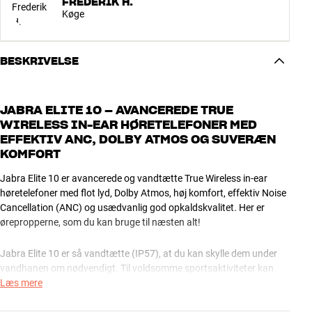
FREDERIK H.
Køge
BESKRIVELSE
JABRA ELITE 10 – AVANCEREDE TRUE
WIRELESS IN-EAR HØRETELEFONER MED
EFFEKTIV ANC, DOLBY ATMOS OG SUVERÆN
KOMFORT
Jabra Elite 10 er avancerede og vandtætte True Wireless in-ear
høretelefoner med flot lyd, Dolby Atmos, høj komfort, effektiv Noise
Cancellation (ANC) og usædvanlig god opkaldskvalitet. Her er
ørepropperne, som du kan bruge til næsten alt!
Jabra Elite 10 er så vandtætte (IP57), at du kan skylle dem under
vandhanen om nødvendigt. Til voldsomme sportsaktiviteter kan
søstermodellen Elite 8 Active dog være et bedre valg, da de er
Læs mere
designet specielt til formålet og derfor sidder endnu mere sikkert i