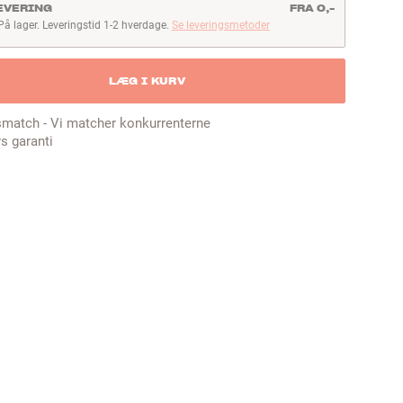
EVERING
FRA 0,-
På lager. Leveringstid 1-2 hverdage.
Se leveringsmetoder
å lager. Leveringstid 1-2 hverdage
LÆG I KURV
smatch - Vi matcher konkurrenterne
rs garanti