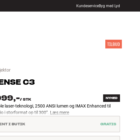
Kundeservice
Byg med Lyd
FIND BUTIK
LOG IND
KURV
INSPIRATION
MÆRKER
NYHEDER
TILBUD
jektor
ENSE
C3
999,-
NYHED
/
STK
ple laser-teknologi, 2500 ANSI lumen og IMAX Enhanced til
 i storformat op til 300".
Læs mere
ENT I BUTIK
GRATIS