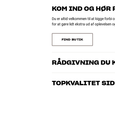
KOM IND OG HØR
Du er altid velkommen til at kigge forbi o
for at gøre lidt ekstra ud af oplevelsen 
FIND BUTIK
RÅDGIVNING DU K
Vores medarbejdere er ægte entusiaster
musik og hjemmebio. Fortæl os, hvad du 
TOPKVALITET SID
dig og dit budget
Alle HiFi Klubbens produkter til musik, h
holde i årevis. Det er godt for både din 
BOOK EN EKSPERT