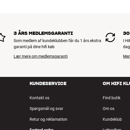
3 ÅRS MEDLEMSGARANTI
30
Som medlem af kundeklubben får du 1 års ekstra
I H
garanti på dine hifi køb
dag
Lær mere om medlemsgaranti
Mer
KUNDESERVICE
OM HIFI K
Kontakt os
Find butik
Spørgsmål og svar
Om os
Retur og reklamation
Kundeklub