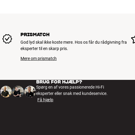
Indgang (andet)
HDMI
PRODUKTDATA
Fjernbetjening
Ja
PRISMATCH
Indbyggede højtalere
Ja
God lyd skal ikke koste mere. Hos os får du rådgivning fra
Teknologier
IMAX Enhanced
eksperter til en skarp pris.
Mere om prismatch
YDELSE
Støjniveau eco mode dB
≤25,5
BRUG FOR HJÆLP?
ENERGI
Spørg en af vores passionerede Hi-Fi
Standby strømforbrug
<0,5 watt
eksperter eller snak med kundeservice.
Få hjælp
Typisk energiforbrug, normal brug
180 watt
Lampe levetid
25.000
DIMENSIONER OG DESIGN
Farve
Sort