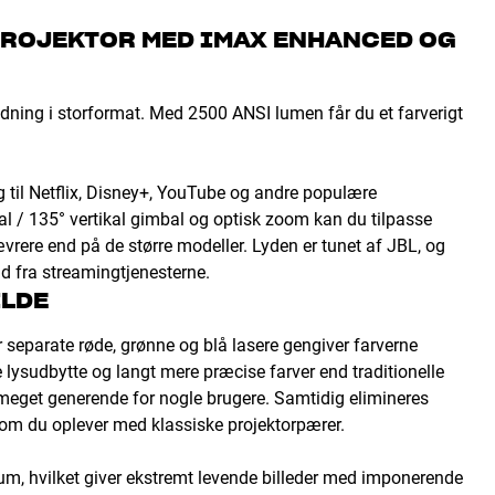
-PROJEKTOR MED IMAX ENHANCED OG
ldning i storformat. Med 2500 ANSI lumen får du et farverigt
til Netflix, Disney+, YouTube og andre populære
al / 135° vertikal gimbal og optisk zoom kan du tilpasse
vrere end på de større modeller. Lyden er tunet af JBL, og
d fra streamingtjenesterne.
ILDE
 separate røde, grønne og blå lasere gengiver farverne
e lysudbytte og langt mere præcise farver end traditionelle
meget generende for nogle brugere. Samtidig elimineres
som du oplever med klassiske projektorpærer.
um, hvilket giver ekstremt levende billeder med imponerende