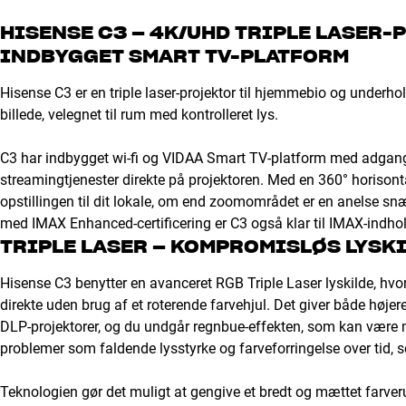
HISENSE C3 – 4K/UHD TRIPLE LASER
INDBYGGET SMART TV-PLATFORM
Hisense C3 er en triple laser-projektor til hjemmebio og underho
billede, velegnet til rum med kontrolleret lys.
C3 har indbygget wi-fi og VIDAA Smart TV-platform med adgang 
streamingtjenester direkte på projektoren. Med en 360° horisont
opstillingen til dit lokale, om end zoomområdet er en anelse snæ
med IMAX Enhanced-certificering er C3 også klar til IMAX-indhol
TRIPLE LASER – KOMPROMISLØS LYSK
Hisense C3 benytter en avanceret RGB Triple Laser lyskilde, hvor
direkte uden brug af et roterende farvehjul. Det giver både højer
DLP-projektorer, og du undgår regnbue-effekten, som kan være 
problemer som faldende lysstyrke og farveforringelse over tid, 
Teknologien gør det muligt at gengive et bredt og mættet farver