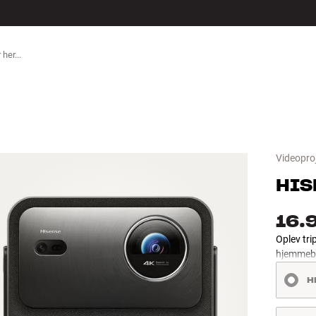
TILBEHØR
Videopro
HIS
16.
Oplev tri
hjemmebio
H