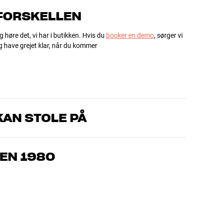
 FORSKELLEN
g høre det, vi har i butikken. Hvis du
booker en demo
, sørger vi
og have grejet klar, når du kommer
AN STOLE PÅ
, som kender produkterne og brænder for den gode lyd til både
drømmer om – så finder vi den løsning, der passer bedst til
EN 1980
jemmebio og TV er håndplukket kvalitet, der er bygget til at
pengepung og miljøet.