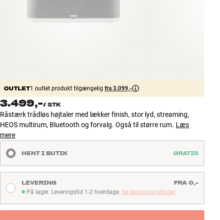
Tilbehør
INSPIRATION
MÆRKER
NYHEDER
OUTLET
1 outlet produkt tilgængelig
fra 3.099,-
3.499,-
/
STK
TILBUD
Råstærk trådløs højtaler med lækker finish, stor lyd, streaming,
HEOS multirum, Bluetooth og forvalg. Også til større rum.
Læs
Find Butik
mere
Kundeservice
HENT I BUTIK
GRATIS
Log ind
Kundeservice
Byg med Lyd
LEVERING
FRA 0,-
På lager. Leveringstid 1-2 hverdage.
Se leveringsmetoder
På lager. Leveringstid 1-2 hverdage