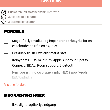
LÆG I KURV
Prismatch - Vi matcher konkurrenterne
30 dages fuld returret
3 års medlemsgaranti
FORDELE
Meget flot lydkvalitet og imponerende råstyrke for en
enkeltstående trådløs højtaler
Eksklusiv finish i lyst eller mørkt stof
Indbygget HEOS multirum, Apple AirPlay 2, Spotify
Connect, TIDAL, Roon support, Bluetooth
Nem opsætning og brugervenlig HEOS app (Apple
iOS/Android)
Vis alle fordele
BEGRÆNSNINGER
Ikke digital optisk lydindgang