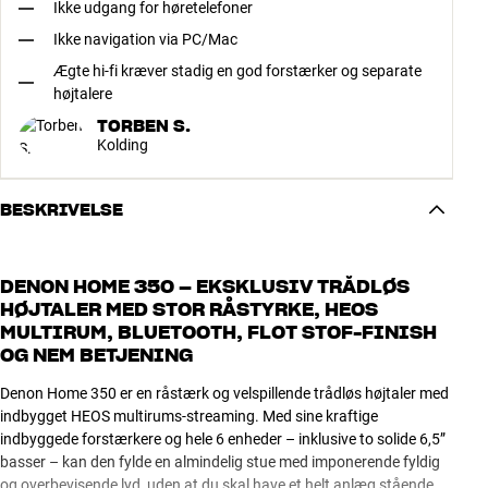
Ikke udgang for høretelefoner
Ikke navigation via PC/Mac
Ægte hi-fi kræver stadig en god forstærker og separate
højtalere
TORBEN S.
Kolding
BESKRIVELSE
DENON HOME 350 – EKSKLUSIV TRÅDLØS
HØJTALER MED STOR RÅSTYRKE, HEOS
MULTIRUM, BLUETOOTH, FLOT STOF-FINISH
OG NEM BETJENING
Denon Home 350 er en råstærk og velspillende trådløs højtaler med
indbygget HEOS multirums-streaming. Med sine kraftige
indbyggede forstærkere og hele 6 enheder – inklusive to solide 6,5”
basser – kan den fylde en almindelig stue med imponerende fyldig
og overbevisende lyd, uden at du skal have et helt anlæg stående.