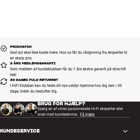
PRISMATCH
God lyd skal ikke koste mere. Hos os får du rådgivning fra eksperter til
en skarp pris.
3 ÅRS MEDLEMSGARANTI
Som medlem af kundeklubben får du 1 års ekstra garanti på dine hifi
køb
30 DAGES FULD RETURRET
I HiFi Klubben kan du teste dit nye udstyr hjemme hos dig selv i 30
dage, inden du beslutter dig.
BRUG FOR HJÆLP?
Spørg en af vores passionerede Hi-Fi eksperter eller
snak med kundeservice.
Få hjælp
KUNDESERVICE