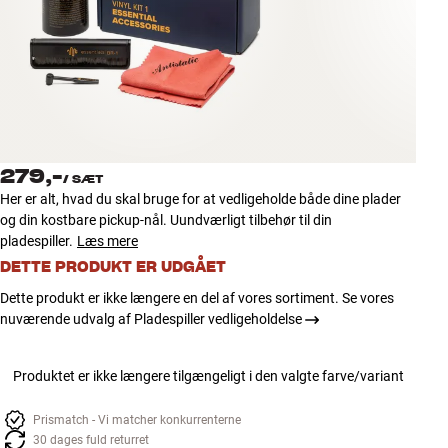
Tilbehør
INSPIRATION
MÆRKER
NYHEDER
279,-
/
SÆT
Her er alt, hvad du skal bruge for at vedligeholde både dine plader
TILBUD
og din kostbare pickup-nål. Uundværligt tilbehør til din
pladespiller.
Læs mere
DETTE PRODUKT ER UDGÅET
Find Butik
Kundeservice
Dette produkt er ikke længere en del af vores sortiment. Se vores
Log ind
nuværende udvalg af Pladespiller vedligeholdelse
Kundeservice
Byg med Lyd
Produktet er ikke længere tilgængeligt i den valgte farve/variant
Prismatch - Vi matcher konkurrenterne
30 dages fuld returret