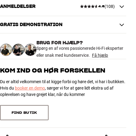
ANMELDELSER
(
108
)
Vægt (kg)
0,26
4.6
Vægt emballage (kg)
0,43
7 x 19 x 19 cm (bredde x højde x
Mål (emballage)
GRATIS DEMONSTRATION
dybde)
4.6
BRUG FOR HJÆLP?
GENERELLE EGENSKABER
108 anmeldelser
Spørg en af vores passionerede Hi-Fi eksperter
Pladebørste i kulfiber
eller snak med kundeservice.
Få hjælp
Pickup-børste
Rensevæske
5
74
KOM IND OG HØR FORSKELLEN
4
23
Du er altid velkommen til at kigge forbi og høre det, vi har i butikken.
3
10
Hvis du
booker en demo
, sørger vi for at gøre lidt ekstra ud af
2
1
oplevelsen og have grejet klar, når du kommer
1
0
FIND BUTIK
Sorter efter