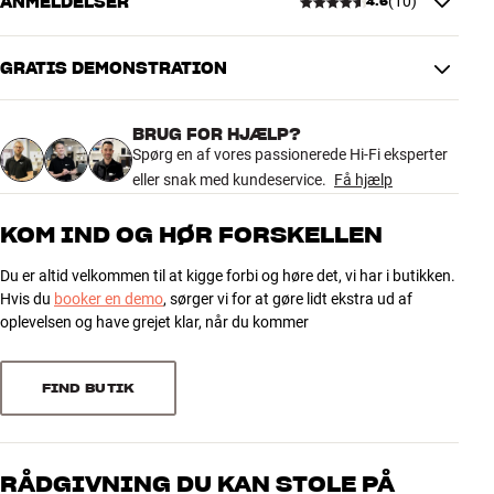
ANMELDELSER
(
10
)
4.6
kan forbedre din musikoplevelse for små penge.
DIMENSIONER OG DESIGN
Farve
Sort
TT Stabilizer 330 er skabt til brug sammen med normale hi-fi-
Vægt (kg)
0,4
GRATIS DEMONSTRATION
4.6
pladespillere med pladetallerkener op til cirka 2,5 kilo. Vægten er
Diameter (cm)
8
nøje afstemt, så du ikke risikerer slid på centerlejet i utide. Hvis din
Vægt emballage (kg)
0,5
pladespiller har en tungere tallerken og dermed et kraftigere
BRUG FOR HJÆLP?
Design
Metalfinish
centerleje, findes der tungere alternativer, som kan give endnu
10 anmeldelser
Spørg en af vores passionerede Hi-Fi eksperter
10,5 x 5 x 13,5 cm (bredde x
bedre dæmpning.
Mål (emballage)
eller snak med kundeservice.
Få hjælp
højde x dybde)
Mere fra Essentials
Mål (produkt)
4 cm (højde)
5
8
KOM IND OG HØR FORSKELLEN
4
0
GENERELLE EGENSKABER
Du er altid velkommen til at kigge forbi og høre det, vi har i butikken.
3
2
Hvis du
booker en demo
, sørger vi for at gøre lidt ekstra ud af
Udført i sortlakeret aluminium
2
0
oplevelsen og have grejet klar, når du kommer
Beskyttende filtbeklædning på underside
1
0
Beregnet til pladetallerkener på op til 2,5 kilo
Mål: 80 x 40 mm (ØxH)
FIND BUTIK
Vægt: 330 gram
Sorter efter
RÅDGIVNING DU KAN STOLE PÅ