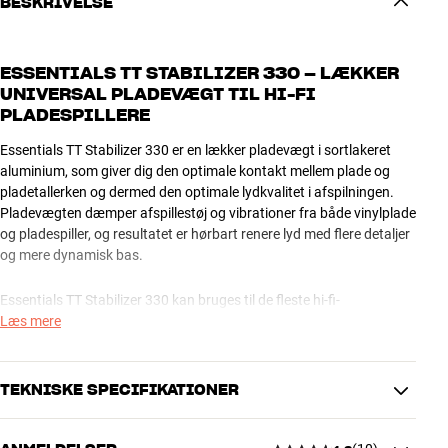
BESKRIVELSE
ESSENTIALS TT STABILIZER 330 – LÆKKER
UNIVERSAL PLADEVÆGT TIL HI-FI
PLADESPILLERE
Essentials TT Stabilizer 330 er en lækker pladevægt i sortlakeret
aluminium, som giver dig den optimale kontakt mellem plade og
pladetallerken og dermed den optimale lydkvalitet i afspilningen.
Pladevægten dæmper afspillestøj og vibrationer fra både vinylplade
og pladespiller, og resultatet er hørbart renere lyd med flere detaljer
og mere dynamisk bas.
Essentials TT Stabilizer 330 kan bruges til de fleste hi-fi-
pladespillere og fås med finish i sortlakeret aluminium.
Læs mere
NEM I BRUG
TT Stabilizer 330 er supernem i brug, da du i modsætning til nogle
TEKNISKE SPECIFIKATIONER
alternativer ikke skal bruge tid på at skrue den fast omkring
centerspindlen – bare læg den oven på pladen, inden du sænker
pickuppen i rillen – det er det hele. Et virkelig lækkert tilbehør, som