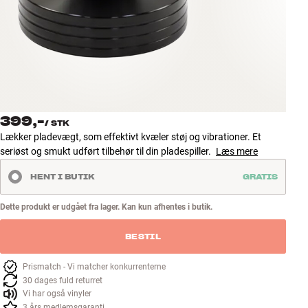
Tilbehør
INSPIRATION
MÆRKER
NYHEDER
399,-
/
STK
Lækker pladevægt, som effektivt kvæler støj og vibrationer. Et
TILBUD
seriøst og smukt udført tilbehør til din pladespiller.
Læs mere
HENT I BUTIK
GRATIS
Find Butik
Kundeservice
Dette produkt er udgået fra lager. Kan kun afhentes i butik.
Log ind
Kundeservice
BESTIL
Byg med Lyd
Prismatch - Vi matcher konkurrenterne
30 dages fuld returret
Vi har også vinyler
3 års medlemsgaranti