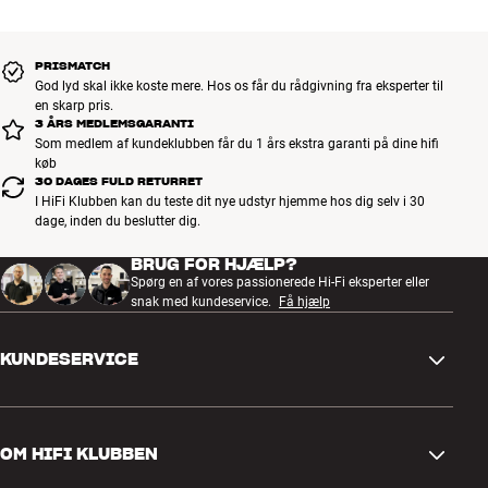
PRISMATCH
God lyd skal ikke koste mere. Hos os får du rådgivning fra eksperter til
en skarp pris.
3 ÅRS MEDLEMSGARANTI
Som medlem af kundeklubben får du 1 års ekstra garanti på dine hifi
køb
30 DAGES FULD RETURRET
I HiFi Klubben kan du teste dit nye udstyr hjemme hos dig selv i 30
dage, inden du beslutter dig.
BRUG FOR HJÆLP?
Spørg en af vores passionerede Hi-Fi eksperter eller
snak med kundeservice.
Få hjælp
KUNDESERVICE
Kontakt os
OM HIFI KLUBBEN
Spørgsmål og svar