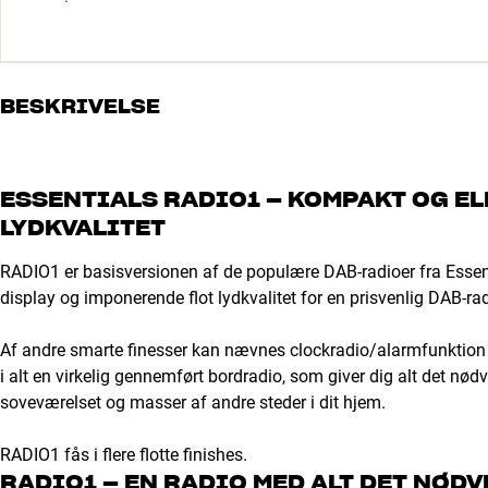
BESKRIVELSE
ESSENTIALS RADIO1 – KOMPAKT OG EL
LYDKVALITET
RADIO1 er basisversionen af de populære DAB-radioer fra Essen
display og imponerende flot lydkvalitet for en prisvenlig DAB-rad
Af andre smarte finesser kan nævnes clockradio/alarmfunktion og
i alt en virkelig gennemført bordradio, som giver dig alt det nød
soveværelset og masser af andre steder i dit hjem.
RADIO1 fås i flere flotte finishes.
RADIO1 – EN RADIO MED ALT DET NØD