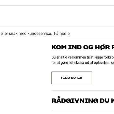
17
4.6
5
r eller snak med kundeservice.
Få hjælp
0
23 anmeldelser
0
KOM IND OG HØR
1
Du er altid velkommen til at kigge forbi o
for at gøre lidt ekstra ud af oplevelsen 
Sorter efter
FIND BUTIK
de x dybde)
x højde x dybde)
RÅDGIVNING DU K
S/RadioText)
Vores medarbejdere er ægte entusiaster