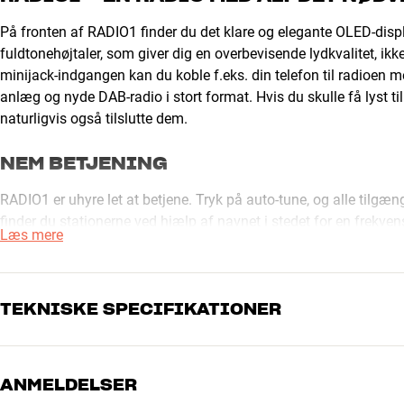
På fronten af RADIO1 finder du det klare og elegante OLED-disp
fuldtonehøjtaler, som giver dig en overbevisende lydkvalitet, ikke
minijack-indgangen kan du koble f.eks. din telefon til radioen m
anlæg og nyde DAB-radio i stort format. Hvis du skulle få lyst til 
naturligvis også tilslutte dem.
NEM BETJENING
RADIO1 er uhyre let at betjene. Tryk på auto-tune, og alle tilgæ
finder du stationerne ved hjælp af navnet i stedet for en frekven
Læs mere
dagligdagen. Både på DAB og FM kan du indkode dine favoritkanal
RDS/RadioText kan du efter indlæsning også se navnet på FM-st
CLOCK-RADIO OG ALARM
TEKNISKE SPECIFIKATIONER
Har du lyst til at falde i søvn og vågne igen til din yndlingsmu
vække dig med enten radio eller alarmsignal. Alarmen kan du og
ANMELDELSER
TILSLUTNINGER
af ovnen. Du aflæser tiden på det tydelige display, som også kan 