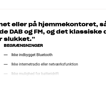
kkenet eller på hjemmekontoret, s
e DAB og FM, og det klassiske d
r slukket.
”
BEGRÆNSNINGER
Ikke indbygget Bluetooth
Ikke internetradio eller netværksfunktion
Ikke mulighed for batteridrift