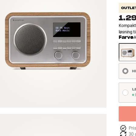
OUTLE
1.2
Kompakt, 
løsning t
Farve
A
H
L
P
Pri
30 