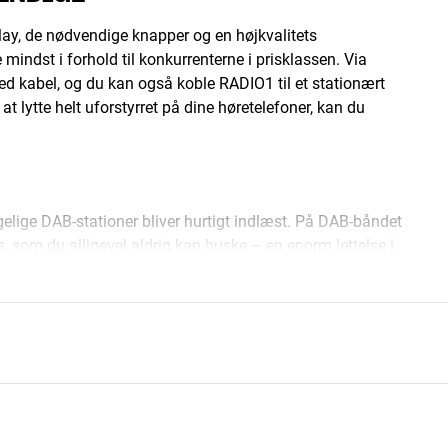
lay, de nødvendige knapper og en højkvalitets
 mindst i forhold til konkurrenterne i prisklassen. Via
ed kabel, og du kan også koble RADIO1 til et stationært
at lytte helt uforstyrret på dine høretelefoner, kan du
ngelige DAB-stationer bliver hurtigt indlæst. På DAB-båndet
s, som du alligevel aldrig kan huske – en enorm lettelse i
er (presets), så de altid er lette at finde. Og med
ationerne, hvis de understøtter denne funktion.
sik eller de seneste nyheder? Intet problem – RADIO1 kan
så bruge i køkkenet, så du får besked, når kalkunen skal ud
indstilles til at vise andre informationer: program,