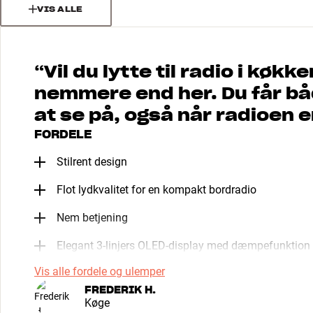
VIS ALLE
“
Vil du lytte til radio i kø
nemmere end her. Du får båd
at se på, også når radioen e
FORDELE
Stilrent design
Flot lydkvalitet for en kompakt bordradio
Nem betjening
Elegant 3-linjers OLED-display med dæmpefunktion
Vis alle fordele og ulemper
FREDERIK H.
Køge