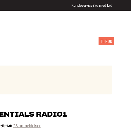
Kundeservice
Byg med Lyd
FIND BUTIK
LOG IND
KURV
INSPIRATION
MÆRKER
NYHEDER
TILBUD
ENTIALS
RADIO1
4.6
23 anmeldelser