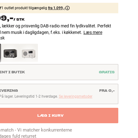
T
1 outlet produkt tilgængelig
fra 1.099,-
99,-
/
STK
lækker og prisvenlig DAB-radio med fin lydkvalitet. Perfekt
il nem musik i dagligdagen, f.eks. i køkkenet.
Læs mere
sk
ENT I BUTIK
GRATIS
EVERING
FRA 0,-
På lager. Leveringstid 1-2 hverdage.
Se leveringsmetoder
å lager. Leveringstid 1-2 hverdage
LÆG I KURV
smatch - Vi matcher konkurrenterne
dages fuld returret