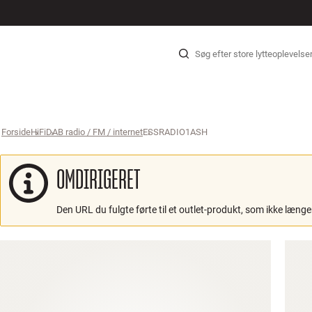
HI-FI
HØJTALER
PLADESPILLER
HØRETELEFONER
SURROUND
TV
SYSTEMER
KABLER
Gå til indhold
Forside
HiFi
›
DAB radio / FM / internet
›
ESSRADIO1ASH
›
OMDIRIGERET
Den URL du fulgte førte til et outlet-produkt, som ikke længer