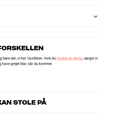
 FORSKELLEN
g høre det, vi har i butikken. Hvis du
booker en demo
, sørger vi
og have grejet klar, når du kommer
AN STOLE PÅ
, som kender produkterne og brænder for den gode lyd til både