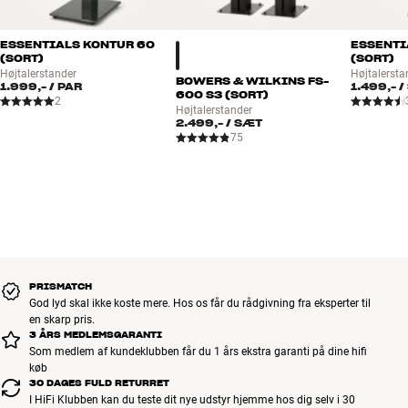
ESSENTIALS KONTUR 60
ESSENTI
(SORT)
(SORT)
Højtalerstander
Højtalersta
BOWERS & WILKINS FS-
1.999,-
/ PAR
1.499,-
/
600 S3 (SORT)
2
Højtalerstander
2.499,-
/ SÆT
75
PRISMATCH
God lyd skal ikke koste mere. Hos os får du rådgivning fra eksperter til
en skarp pris.
3 ÅRS MEDLEMSGARANTI
Som medlem af kundeklubben får du 1 års ekstra garanti på dine hifi
køb
30 DAGES FULD RETURRET
I HiFi Klubben kan du teste dit nye udstyr hjemme hos dig selv i 30