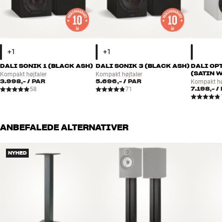
DALI SONIK 1 (BLACK ASH)
DALI SONIK 3 (BLACK ASH)
DALI OP
(SATIN 
Kompakt højtaler
Kompakt højtaler
3.998,-
/ PAR
5.696,-
/ PAR
Kompakt hø
7.198,-
/
58
71
ANBEFALEDE ALTERNATIVER
NYHED