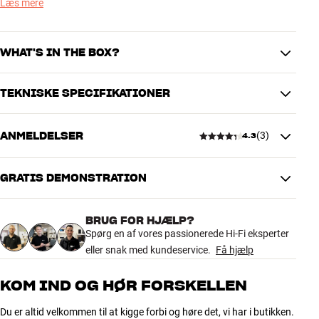
kommer elegant ud af syne. Toppladen er dæmpet med skum, og
Læs mere
med de smarte indbyggede velcropuder kan du fastgøre din højtaler
sikkert til toppladen, uden at du får skruehuller i bunden af
kabinettet.
WHAT'S IN THE BOX?
Essentials MONNO 60 fås i flere farver. Gummifødder medfølger.
TEKNISKE SPECIFIKATIONER
Mere fra Essentials
2 stk MONNO 60
Velcro puder
ANMELDELSER
(
3
)
Gummifødder
4.3
YDELSE
Maks. belastning
20 kg
GRATIS DEMONSTRATION
4.3
DIMENSIONER OG DESIGN
Farve
Sort
BRUG FOR HJÆLP?
3 anmeldelser
Vægt (kg)
6,74
Spørg en af vores passionerede Hi-Fi eksperter
Vægt emballage (kg)
7,67
eller snak med kundeservice.
Få hjælp
27,5 x 65,5 x 9,6 cm (bredde x
Mål (emballage)
5
2
højde x dybde)
KOM IND OG HØR FORSKELLEN
26 x 63,5 x 32 cm (bredde x højde
4
0
Mål (produkt)
x dybde)
Du er altid velkommen til at kigge forbi og høre det, vi har i butikken.
3
1