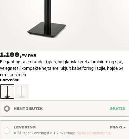
Tilbehør
INSPIRATION
MÆRKER
NYHEDER
1.199,-
/
PAR
Elegant højtalerstander i glas, højglanslakeret aluminium og stål,
TILBUD
velegnet til kompakte højtalere. Skjult kabelføring i søjle, højde 64
cm.
Læs mere
Farve
Sort
Find Butik
Kundeservice
Log ind
Kundeservice
HENT I BUTIK
GRATIS
Byg med Lyd
LEVERING
FRA 0,-
På lager. Leveringstid 1-2 hverdage.
Se leveringsmetoder
På lager. Leveringstid 1-2 hverdage