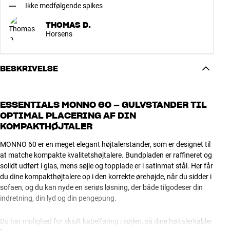
Ikke medfølgende spikes
THOMAS D.
Horsens
BESKRIVELSE
ESSENTIALS MONNO 60 – GULVSTANDER TIL
OPTIMAL PLACERING AF DIN
KOMPAKTHØJTALER
MONNO 60 er en meget elegant højtalerstander, som er designet til
at matche kompakte kvalitetshøjtalere. Bundpladen er raffineret og
solidt udført i glas, mens søjle og topplade er i satinmat stål. Her får
du dine kompakthøjtalere op i den korrekte ørehøjde, når du sidder i
sofaen, og du kan nyde en seriøs løsning, der både tilgodeser din
indretning, din lyd og din pengepung.
Du har mulighed for skjult kabelføring i søjlen, så dine højtalerkabler