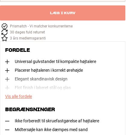
LÆG I KURV
Prismatch - Vi matcher konkurrenterne
30 dages fuld returret
3 års medlemsgaranti
FORDELE
Universal gulvstander til kompakte højtalere
Placerer højtaleren i korrekt ørehøjde
Elegant skandinavisk design
Flot finish i lakeret stål og glas
Vis alle fordele
BEGRÆNSNINGER
Ikke forberedt til skruefastgørelse af højtalere
Midtersøjle kan ikke dæmpes med sand