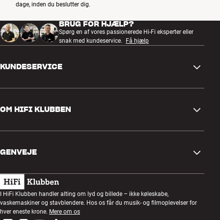
dage, inden du beslutter dig.
BRUG FOR HJÆLP?
Spørg en af vores passionerede Hi-Fi eksperter eller
snak med kundeservice.
Få hjælp
KUNDESERVICE
Kontakt os
OM HIFI KLUBBEN
Spørgsmål og svar
Retur og reklamation
Find butik
Fortryd ordre
GENVEJE
Om os
Levering
Kundeklub
Gavekort
Handelsbetingelser
Lytteaften
I HiFi Klubben handler alting om lyd og billede – ikke køleskabe,
Byg med lyd
vaskemaskiner og stavblendere. Hos os får du musik- og filmoplevelser for
Privatlivspolitik
Konkurrencer
hver eneste krone.
Mere om os
Montering og installation