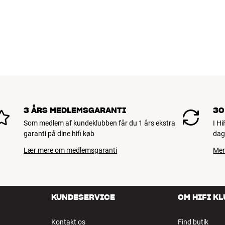
3 ÅRS MEDLEMSGARANTI
30
Som medlem af kundeklubben får du 1 års ekstra
I H
garanti på dine hifi køb
dag
Lær mere om medlemsgaranti
Mer
KUNDESERVICE
OM HIFI K
Kontakt os
Find butik