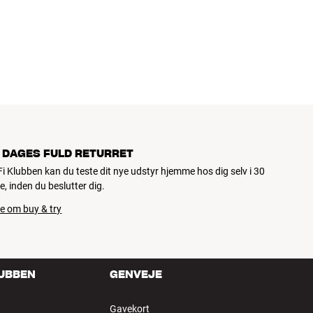
 DAGES FULD RETURRET
iFi Klubben kan du teste dit nye udstyr hjemme hos dig selv i 30
e, inden du beslutter dig.
e om buy & try
LUBBEN
GENVEJE
Gavekort