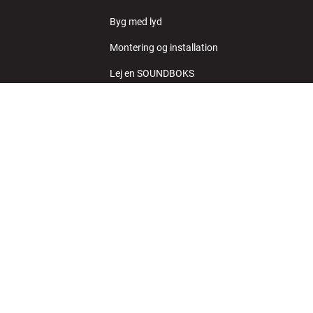
Byg med lyd
Montering og installation
Lej en SOUNDBOKS
Retur af el-affald
ben
Produktanmeldelser
Cookies