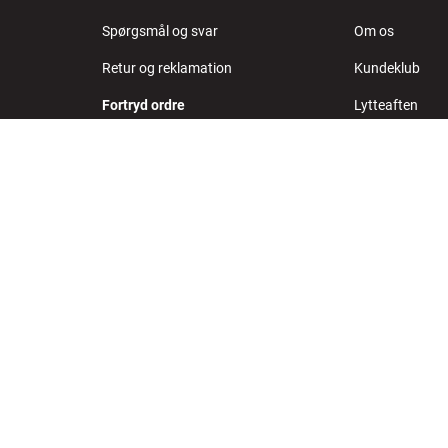
Spørgsmål og svar
Om os
Retur og reklamation
Kundeklub
Fortryd ordre
Lytteaften
Levering
Konkurrencer
Handelsbetingelser
Job i HiFi Klub
Privatlivspolitik