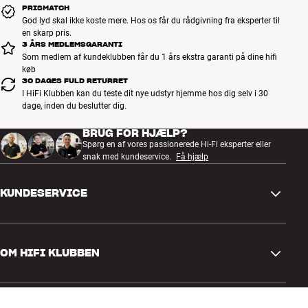
PRISMATCH
God lyd skal ikke koste mere. Hos os får du rådgivning fra eksperter til
en skarp pris.
3 ÅRS MEDLEMSGARANTI
Som medlem af kundeklubben får du 1 års ekstra garanti på dine hifi
køb
30 DAGES FULD RETURRET
I HiFi Klubben kan du teste dit nye udstyr hjemme hos dig selv i 30
dage, inden du beslutter dig.
BRUG FOR HJÆLP?
Spørg en af vores passionerede Hi-Fi eksperter eller
snak med kundeservice.
Få hjælp
KUNDESERVICE
Kontakt os
OM HIFI KLUBBEN
Spørgsmål og svar
Retur og reklamation
Find butik