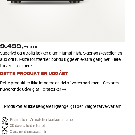
Tilbehør
INSPIRATION
MÆRKER
9.499,-
/
STK
NYHEDER
Superlyd og utrolig lækker aluminiumsfinish. Siger ønskesedlen en
audiofil full-size forstærker, bør du kigge en ekstra gang her. Flere
TILBUD
farver.
Læs mere
DETTE PRODUKT ER UDGÅET
Find Butik
Dette produkt er ikke længere en del af vores sortiment. Se vores
Kundeservice
nuværende udvalg af Forstærker
Log ind
Kundeservice
Produktet er ikke længere tilgængeligt i den valgte farve/variant
Byg med Lyd
Prismatch - Vi matcher konkurrenterne
30 dages fuld returret
3 års medlemsgaranti