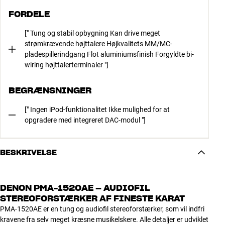
FORDELE
[" Tung og stabil opbygning Kan drive meget
strømkrævende højttalere Højkvalitets MM/MC-
pladespillerindgang Flot aluminiumsfinish Forgyldte bi-
wiring højttalerterminaler "]
BEGRÆNSNINGER
[" Ingen iPod-funktionalitet Ikke mulighed for at
opgradere med integreret DAC-modul "]
BESKRIVELSE
DENON PMA-1520AE – AUDIOFIL
STEREOFORSTÆRKER AF FINESTE KARAT
PMA-1520AE er en tung og audiofil stereoforstærker, som vil indfri
kravene fra selv meget kræsne musikelskere. Alle detaljer er udviklet