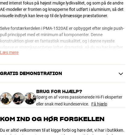
med intenst fokus på højest mulige lydkvalitet, og som på de andre
AE-modeller er fronten og knapperne flot udført i aluminium, så det
visuelle indtryk kan leve op til de lydmæssige præstationer.
Selve forstærkerdelen i PMA-1520AE er opbygget efter single push-
pull princippet med et minimum af komponenter. Denne
konstruktion giver en fantastisk musikalitet, og i denne nyeste
udgave er strømkapaciteten løftet dramatisk, så du nu har kræfter
Læs mere
til at drive langt de fleste af markedets seriøse hi-fi-højttalere i
overlegen stil. Hvis du sætter pris på vinyl, kan du også glæde dig
over en højkvalitets pladespillerindgang til både MM- og MC-
pickupper.
GRATIS DEMONSTRATION
PMA-1520AE fås i Premium Silver og sort finish.
BRUG FOR HJÆLP?
Spørg en af vores passionerede Hi-Fi eksperter
Bedre lyd end nogensinde På ydersiden ligner PMA-1520AE sin
eller snak med kundeservice.
Få hjælp
EISA-vindende forgænger PMA-1510AE til forveksling. Men under
overfladen er der sket så mange forbedringer, at præstationerne
har bevæget sig op på et helt nyt niveau. En ny, avanceret udgave
KOM IND OG HØR FORSKELLEN
af Denons hæderkronede UHC MOS Single push-pull kredsløb har
nemlig givet dramatisk større strømressourcer, uden at den
Du er altid velkommen til at kigge forbi og høre det, vi har i butikken.