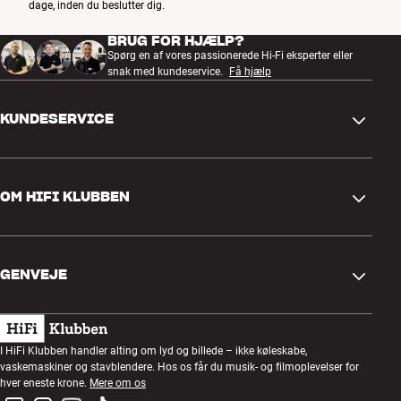
dage, inden du beslutter dig.
Mere fra Denon
BRUG FOR HJÆLP?
Spørg en af vores passionerede Hi-Fi eksperter eller
snak med kundeservice.
Få hjælp
KUNDESERVICE
Kontakt os
OM HIFI KLUBBEN
Spørgsmål og svar
Retur og reklamation
Find butik
Fortryd ordre
GENVEJE
Om os
Levering
Kundeklub
Gavekort
Handelsbetingelser
Lytteaften
I HiFi Klubben handler alting om lyd og billede – ikke køleskabe,
Byg med lyd
vaskemaskiner og stavblendere. Hos os får du musik- og filmoplevelser for
Privatlivspolitik
Konkurrencer
hver eneste krone.
Mere om os
Montering og installation