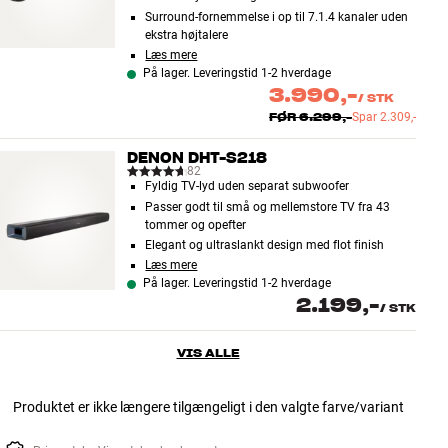
Surround-fornemmelse i op til 7.1.4 kanaler uden
ekstra højtalere
Læs mere
På lager. Leveringstid 1-2 hverdage
3.990,-
/
STK
FØR
6.299,-
Spar
2.309,-
DENON DHT-S218
82
Fyldig TV-lyd uden separat subwoofer
Passer godt til små og mellemstore TV fra 43
tommer og opefter
Elegant og ultraslankt design med flot finish
Læs mere
På lager. Leveringstid 1-2 hverdage
2.199,-
/
STK
VIS ALLE
Produktet er ikke længere tilgængeligt i den valgte farve/variant