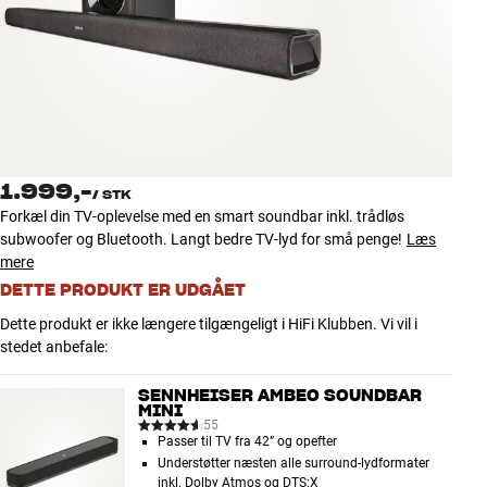
Tilbehør
INSPIRATION
MÆRKER
NYHEDER
1.999,-
/
STK
Forkæl din TV-oplevelse med en smart soundbar inkl. trådløs
TILBUD
subwoofer og Bluetooth. Langt bedre TV-lyd for små penge!
Læs
mere
DETTE PRODUKT ER UDGÅET
Find Butik
Kundeservice
Dette produkt er ikke længere tilgængeligt i HiFi Klubben. Vi vil i
Log ind
stedet anbefale:
Kundeservice
Byg med Lyd
SENNHEISER AMBEO SOUNDBAR
MINI
55
Passer til TV fra 42” og opefter
Understøtter næsten alle surround-lydformater
inkl. Dolby Atmos og DTS:X