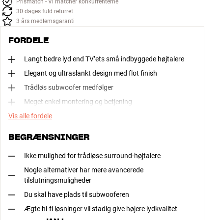
Prismatch - Vi matcher konkurrenterne
30 dages fuld returret
3 års medlemsgaranti
FORDELE
Langt bedre lyd end TV’ets små indbyggede højtalere
Elegant og ultraslankt design med flot finish
Trådløs subwoofer medfølger
Meget enkel montering og betjening
Vis alle fordele
BEGRÆNSNINGER
Ikke mulighed for trådløse surround-højtalere
Nogle alternativer har mere avancerede
tilslutningsmuligheder
Du skal have plads til subwooferen
Ægte hi-fi løsninger vil stadig give højere lydkvalitet