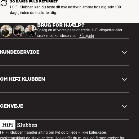
30 DAGES FULD RETURRET
I HiFi Klubben kan du teste dit nye udstyr hjemme hos dig selv i 30
dage, inden du beslutter dig.
BRUG FOR HJÆLP?
Spørg en af vores passionerede Hi-Fi eksperter eller
snak med kundeservice.
Få hjælp
KUNDESERVICE
Kontakt os
OM HIFI KLUBBEN
Spørgsmål og svar
Retur og reklamation
Find butik
Fortryd ordre
GENVEJE
Om os
Levering
Kundeklub
Gavekort
Handelsbetingelser
Lytteaften
I HiFi Klubben handler alting om lyd og billede – ikke køleskabe,
Byg med lyd
vaskemaskiner og stavblendere. Hos os får du musik- og filmoplevelser for