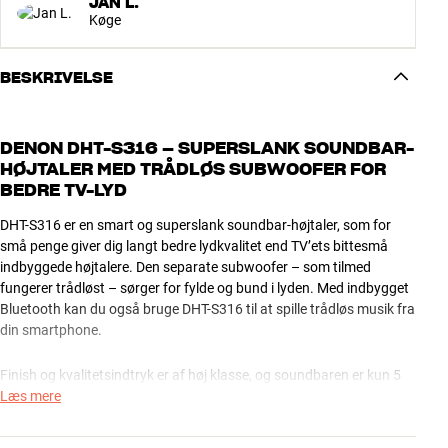
JAN L.
Køge
BESKRIVELSE
DENON DHT-S316 – SUPERSLANK SOUNDBAR-
HØJTALER MED TRÅDLØS SUBWOOFER FOR
BEDRE TV-LYD
DHT-S316 er en smart og superslank soundbar-højtaler, som for
små penge giver dig langt bedre lydkvalitet end TV’ets bittesmå
indbyggede højtalere. Den separate subwoofer – som tilmed
fungerer trådløst – sørger for fylde og bund i lyden. Med indbygget
Bluetooth kan du også bruge DHT-S316 til at spille trådløs musik fra
din smartphone.
Finish og kvalitetsindtryk er af høj klasse, og soundbaren er kun 5
cm høj, så den kan ligge bekvemt på dit TV-møbel uden at genere
Læs mere
udsynet eller blokere sensoren til fjernbetjenings-signalerne. Vil du
hellere have højtaleren hængende på væggen under TV’et, klares