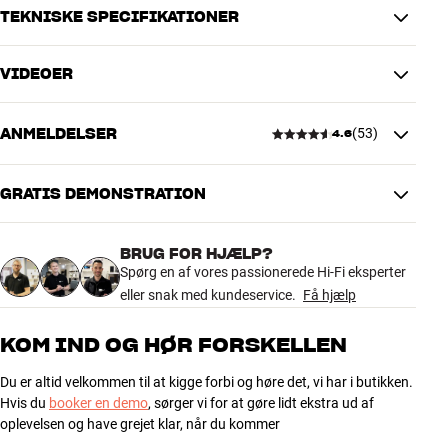
det nemt med det integrerede vægbeslag.
TEKNISKE SPECIFIKATIONER
Via det medfølgende HDMI-kabel får du digital lyd i optimal kvalitet
VIDEOER
direkte fra TV’et, og kablet overfører også de grundlæggende
TILSLUTNINGER
kommandoer fra din eksisterende TV-fjernbetjening (lydstyrke og
Trådløs overførsel
Bluetooth-indgang
tænd/sluk).* Til daglig kan du derfor nøjes med én fjernbetjening og
ANMELDELSER
(
53
)
4.6
bare nyde den gode lyd.
PRODUKTDATA
DHT-S316 fås i sort finish. Fjernbetjening medfølger.
Subwoofer medfølger
Ja
GRATIS DEMONSTRATION
4.6
* Kræver, at TV’et understøtter Audio Return Channel (ARC).
DIMENSIONER OG DESIGN
Mere fra Denon
BRUG FOR HJÆLP?
Farve
Sort
53 anmeldelser
Spørg en af vores passionerede Hi-Fi eksperter
Model / Variant
Sort
eller snak med kundeservice.
Få hjælp
Vægt (kg)
7
5
36
Vægt emballage (kg)
9,2
KOM IND OG HØR FORSKELLEN
25 x 48 x 97 cm (bredde x højde x
4
12
Mål (emballage)
dybde)
Du er altid velkommen til at kigge forbi og høre det, vi har i butikken.
3
4
Hvis du
booker en demo
, sørger vi for at gøre lidt ekstra ud af
2
1
oplevelsen og have grejet klar, når du kommer
GENERELLE EGENSKABER