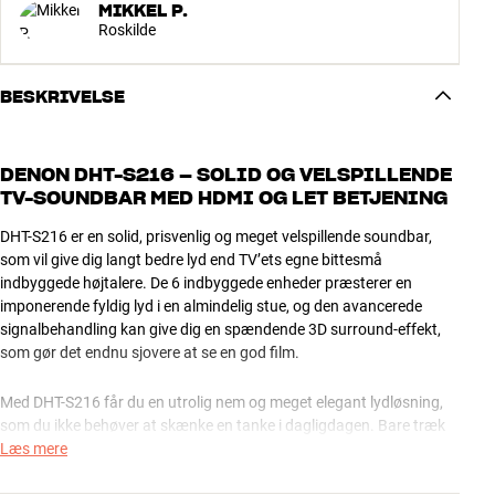
MIKKEL P.
Roskilde
BESKRIVELSE
DENON DHT-S216 – SOLID OG VELSPILLENDE
TV-SOUNDBAR MED HDMI OG LET BETJENING
DHT-S216 er en solid, prisvenlig og meget velspillende soundbar,
som vil give dig langt bedre lyd end TV’ets egne bittesmå
indbyggede højtalere. De 6 indbyggede enheder præsterer en
imponerende fyldig lyd i en almindelig stue, og den avancerede
signalbehandling kan give dig en spændende 3D surround-effekt,
som gør det endnu sjovere at se en god film.
Med DHT-S216 får du en utrolig nem og meget elegant lydløsning,
som du ikke behøver at skænke en tanke i dagligdagen. Bare træk
et enkelt HDMI-kabel mellem TV og soundbar – så kører det hele af
Læs mere
sig selv, og du kan styre lydstyrke m.m. fra din eksisterende TV-
fjernbetjening. Hvis du har lyst til at høre musik, kan du spille