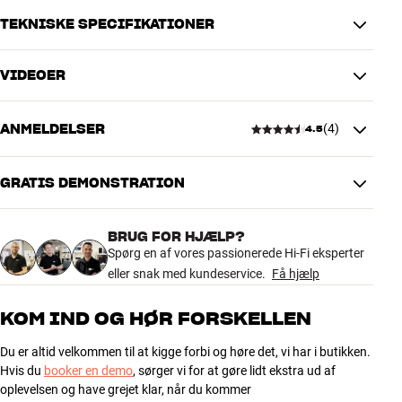
trådløst direkte fra din smartphone eller tablet via Bluetooth.
TEKNISKE SPECIFIKATIONER
Du kan placere DHT-S216 på en hylde sammen med dit TV. Det lave
VIDEOER
design gør det nemt at finde plads under de fleste TV, men ellers kan
TILSLUTNINGER
du hænge DHT-S216 op på væggen via det integrerede nøglehuls-
Lydudgang
LFE
beslag. Der følger en smart monterings-skabelon med i kassen, som
ANMELDELSER
(
4
)
Lydindgang
HDMI, Optisk, Minijack/AUX
4.5
gør det ekstra nemt at bore hullerne præcist og få et perfekt
Trådløs overførsel
Bluetooth-indgang
resultat. DHT-S216 er kort sagt utrolig indretningsvenlig, især fordi
du ikke behøver at finde plads til en separat subwoofer som med
GRATIS DEMONSTRATION
mange alternativer.
4.5
PRODUKTDATA
Subwoofer medfølger
Nej
DHT-S216 fås i sort finish. Fjernbetjening medfølger.
BRUG FOR HJÆLP?
Fjernbetjening
Ja
4 anmeldelser
Spørg en af vores passionerede Hi-Fi eksperter
Integreret vægbeslag
Ja
eller snak med kundeservice.
Få hjælp
Stemmestyring
Nej
Mere fra Denon
5
2
KOM IND OG HØR FORSKELLEN
YDELSE
4
2
Du er altid velkommen til at kigge forbi og høre det, vi har i butikken.
Diskant størrelse
1"
3
0
Hvis du
booker en demo
, sørger vi for at gøre lidt ekstra ud af
Bas størrelse
3"
2
0
oplevelsen og have grejet klar, når du kommer