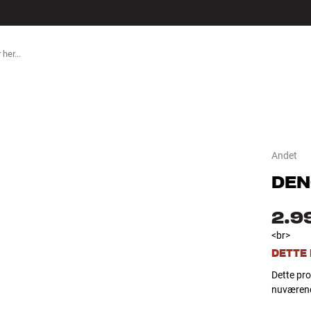
TILBEHØR
Andet
DE
2.9
<br>
DETTE
Dette pro
nuværend