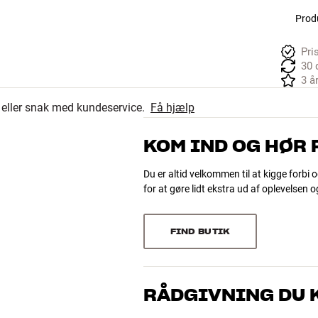
Produ
Pri
30 
3 å
r eller snak med kundeservice.
Få hjælp
KOM IND OG HØR
Du er altid velkommen til at kigge forbi o
for at gøre lidt ekstra ud af oplevelsen 
FIND BUTIK
RÅDGIVNING DU K