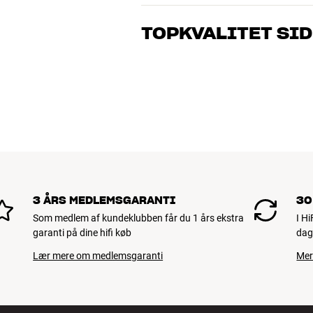
Vores medarbejdere er ægte entusiaster
musik og hjemmebio. Fortæl os, hvad du 
TOPKVALITET SID
dig og dit budget
Alle HiFi Klubbens produkter til musik, h
holde i årevis. Det er godt for både din 
BOOK EN EKSPERT
3 ÅRS MEDLEMSGARANTI
30
Som medlem af kundeklubben får du 1 års ekstra
I H
garanti på dine hifi køb
dag
Lær mere om medlemsgaranti
Mer