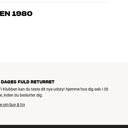
, som kender produkterne og brænder for den gode lyd til både
drømmer om – så finder vi den løsning, der passer bedst til
EN 1980
jemmebio og TV er håndplukket kvalitet, der er bygget til at
pengepung og miljøet.
 DAGES FULD RETURRET
iFi Klubben kan du teste dit nye udstyr hjemme hos dig selv i 30
e, inden du beslutter dig.
e om buy & try