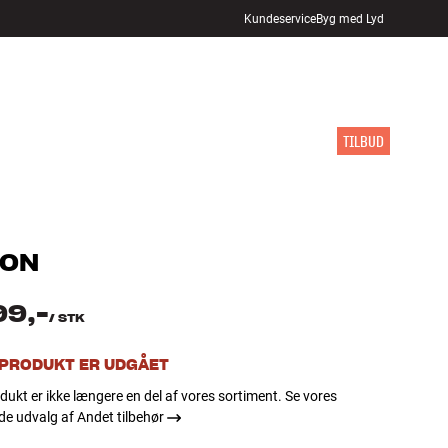
Kundeservice
Byg med Lyd
FIND BUTIK
LOG IND
KURV
INSPIRATION
MÆRKER
NYHEDER
TILBUD
NON
99,-
/
STK
 PRODUKT ER UDGÅET
dukt er ikke længere en del af vores sortiment. Se vores
e udvalg af Andet tilbehør