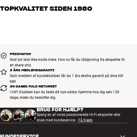
og brænder for den gode lyd til både musik og hjemmebio. Fortæl
TOPKVALITET SIDEN 1980
os, hvad du drømmer om – så finder vi den løsning, der passer
bedst til dig og dit budget
Alle HiFi Klubbens produkter til musik, hjemmebio og TV er
håndplukket kvalitet, der er bygget til at holde i årevis. Det er godt
for både din pengepung og miljøet.
BOOK EN EKSPERT
PRISMATCH
God lyd skal ikke koste mere. Hos os får du rådgivning fra eksperter til
en skarp pris.
3 ÅRS MEDLEMSGARANTI
Som medlem af kundeklubben får du 1 års ekstra garanti på dine hifi
køb
30 DAGES FULD RETURRET
I HiFi Klubben kan du teste dit nye udstyr hjemme hos dig selv i 30
dage, inden du beslutter dig.
BRUG FOR HJÆLP?
Spørg en af vores passionerede Hi-Fi eksperter eller
snak med kundeservice.
Få hjælp
KUNDESERVICE