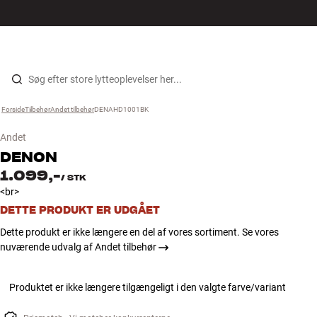
Hi-Fi
MENU
FIND BUTIK
LOG IND
KURV
Højtaler
Gå til indhold
Forside
Tilbehør
›
Andet tilbehør
›
DENAHD1001BK
›
Pladespiller
Andet
Høretelefoner
DENON
1.099,-
/
STK
Surround
<br>
DETTE PRODUKT ER UDGÅET
TV
Dette produkt er ikke længere en del af vores sortiment. Se vores
nuværende udvalg af Andet tilbehør
Systemer
Produktet er ikke længere tilgængeligt i den valgte farve/variant
Kabler