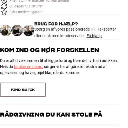
Prismatch - Vi matcher konkurrenterne
Tilbehør
30 dages fuld returret
3 års medlemsgaranti
INSPIRATION
BRUG FOR HJÆLP?
Spørg en af vores passionerede Hi-Fi eksperter
MÆRKER
eller snak med kundeservice.
Få hjælp
NYHEDER
KOM IND OG HØR FORSKELLEN
Du er altid velkommen til at kigge forbi og høre det, vi har i butikken.
TILBUD
Hvis du
booker en demo
, sørger vi for at gøre lidt ekstra ud af
oplevelsen og have grejet klar, når du kommer
Find Butik
Kundeservice
Log ind
FIND BUTIK
Kundeservice
Byg med Lyd
RÅDGIVNING DU KAN STOLE PÅ
Vores medarbejdere er ægte entusiaster, som kender produkterne