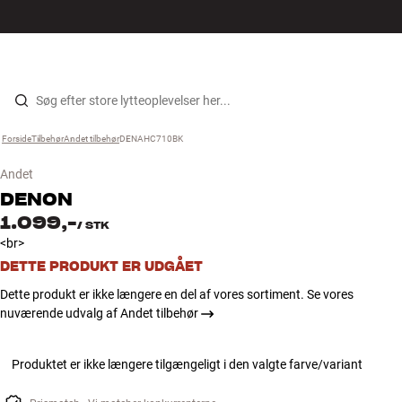
Hi-Fi
MENU
FIND BUTIK
LOG IND
KURV
Højtaler
Gå til indhold
Forside
Tilbehør
›
Andet tilbehør
›
DENAHC710BK
›
Pladespiller
Andet
Høretelefoner
DENON
1.099,-
/
STK
Surround
<br>
DETTE PRODUKT ER UDGÅET
TV
Dette produkt er ikke længere en del af vores sortiment. Se vores
nuværende udvalg af Andet tilbehør
Systemer
Produktet er ikke længere tilgængeligt i den valgte farve/variant
Kabler