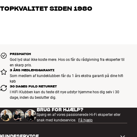
og brænder for den gode lyd til både musik og hjemmebio. Fortæl
TOPKVALITET SIDEN 1980
os, hvad du drømmer om – så finder vi den løsning, der passer
bedst til dig og dit budget
Alle HiFi Klubbens produkter til musik, hjemmebio og TV er
håndplukket kvalitet, der er bygget til at holde i årevis. Det er godt
for både din pengepung og miljøet.
BOOK EN EKSPERT
PRISMATCH
God lyd skal ikke koste mere. Hos os får du rådgivning fra eksperter til
en skarp pris.
3 ÅRS MEDLEMSGARANTI
Som medlem af kundeklubben får du 1 års ekstra garanti på dine hifi
køb
30 DAGES FULD RETURRET
I HiFi Klubben kan du teste dit nye udstyr hjemme hos dig selv i 30
dage, inden du beslutter dig.
BRUG FOR HJÆLP?
Spørg en af vores passionerede Hi-Fi eksperter eller
snak med kundeservice.
Få hjælp
KUNDESERVICE