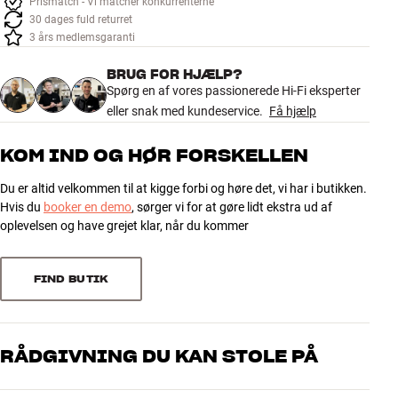
Prismatch - Vi matcher konkurrenterne
Tilbehør
30 dages fuld returret
3 års medlemsgaranti
INSPIRATION
BRUG FOR HJÆLP?
Spørg en af vores passionerede Hi-Fi eksperter
MÆRKER
eller snak med kundeservice.
Få hjælp
NYHEDER
KOM IND OG HØR FORSKELLEN
Du er altid velkommen til at kigge forbi og høre det, vi har i butikken.
TILBUD
Hvis du
booker en demo
, sørger vi for at gøre lidt ekstra ud af
oplevelsen og have grejet klar, når du kommer
Find Butik
Kundeservice
Log ind
FIND BUTIK
Kundeservice
Byg med Lyd
RÅDGIVNING DU KAN STOLE PÅ
Vores medarbejdere er ægte entusiaster, som kender produkterne