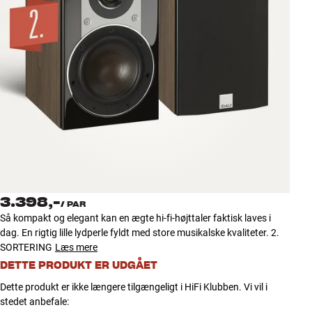
Tilbehør
INSPIRATION
MÆRKER
NYHEDER
TILBUD
Find Butik
3.398,-
Kundeservice
/
PAR
Så kompakt og elegant kan en ægte hi-fi-højttaler faktisk laves i
Log ind
dag. En rigtig lille lydperle fyldt med store musikalske kvaliteter. 2.
Kundeservice
SORTERING
Læs mere
Byg med Lyd
DETTE PRODUKT ER UDGÅET
Dette produkt er ikke længere tilgængeligt i HiFi Klubben. Vi vil i
stedet anbefale: