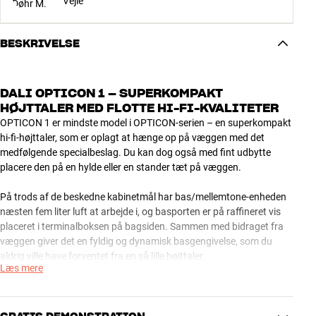
Vejle
BESKRIVELSE
DALI OPTICON 1 – SUPERKOMPAKT
HØJTTALER MED FLOTTE HI-FI-KVALITETER
OPTICON 1 er mindste model i OPTICON-serien – en superkompakt
hi-fi-højttaler, som er oplagt at hænge op på væggen med det
medfølgende specialbeslag. Du kan dog også med fint udbytte
placere den på en hylde eller en stander tæt på væggen.
På trods af de beskedne kabinetmål har bas/mellemtone-enheden
næsten fem liter luft at arbejde i, og basporten er på raffineret vis
placeret i terminalboksen på bagsiden. Sammen med bidraget fra
væggen giver det en fyldig og dynamisk basgengivelse, som du
aldrig ville have forventet fra en så lille højttaler.
Læs mere
For at sikre et perfekt samspil med den mindre 4,5"-enhed har DALI
valgt en lidt mindre softdome-diskant end i de større OPTICON-
modeller. I kombination med DALIs unikke SMC-magnetsystem,