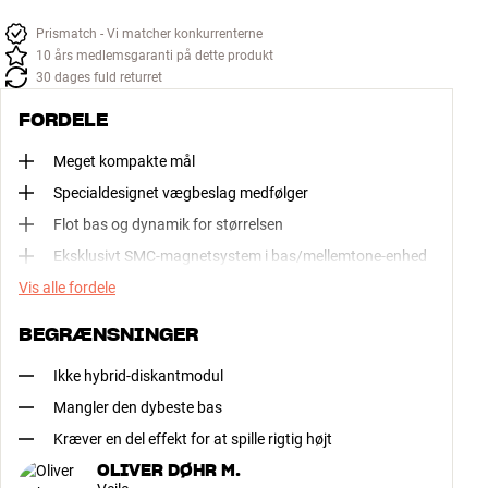
Prismatch - Vi matcher konkurrenterne
10 års medlemsgaranti på dette produkt
30 dages fuld returret
FORDELE
Meget kompakte mål
Specialdesignet vægbeslag medfølger
Flot bas og dynamik for størrelsen
Eksklusivt SMC-magnetsystem i bas/mellemtone-enhed
Vis alle fordele
BEGRÆNSNINGER
Ikke hybrid-diskantmodul
Mangler den dybeste bas
Kræver en del effekt for at spille rigtig højt
OLIVER DØHR M.