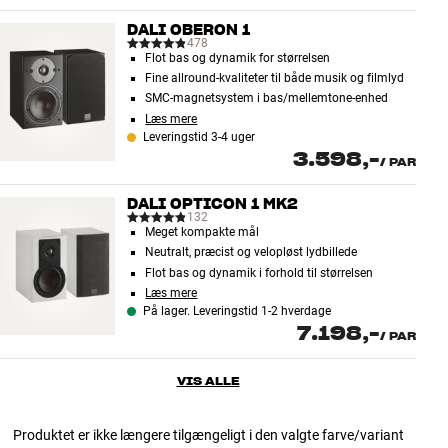
DALI OBERON 1
478
Flot bas og dynamik for størrelsen
Fine allround-kvaliteter til både musik og filmlyd
SMC-magnetsystem i bas/mellemtone-enhed
Læs mere
Leveringstid 3-4 uger
3.598,-
/
PAR
DALI OPTICON 1 MK2
132
Meget kompakte mål
Neutralt, præcist og velopløst lydbillede
Flot bas og dynamik i forhold til størrelsen
Læs mere
På lager. Leveringstid 1-2 hverdage
7.198,-
/
PAR
VIS ALLE
Produktet er ikke længere tilgængeligt i den valgte farve/variant