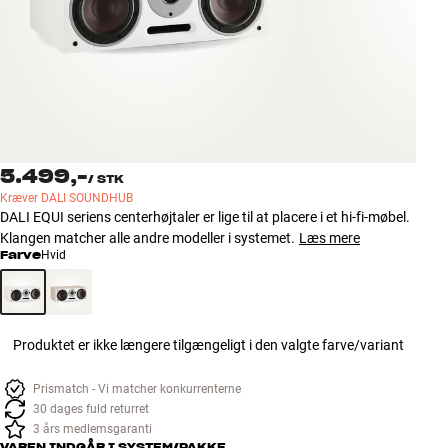
Tilbehør
INSPIRATION
MÆRKER
NYHEDER
5.499,-
/
STK
Kræver DALI SOUNDHUB
DALI EQUI seriens centerhøjtaler er lige til at placere i et hi-fi-møbel.
TILBUD
Klangen matcher alle andre modeller i systemet.
Læs mere
Farve
Hvid
Find Butik
Kundeservice
Log ind
Kundeservice
Produktet er ikke længere tilgængeligt i den valgte farve/variant
Byg med Lyd
Prismatch - Vi matcher konkurrenterne
30 dages fuld returret
3 års medlemsgaranti
VAREN INDGÅR I SYSTEM/PAKKE