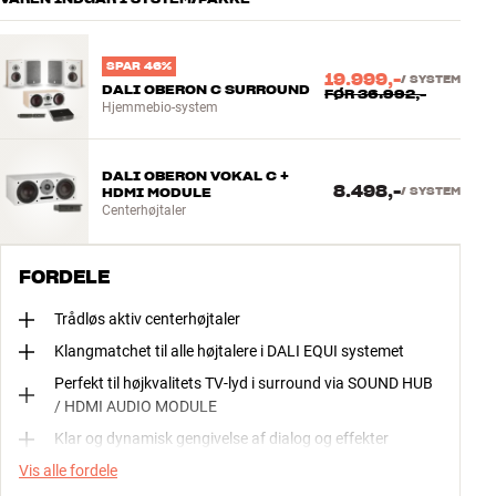
SPAR 46%
19.999,-
/
SYSTEM
DALI OBERON C SURROUND
FØR
36.992,-
Hjemmebio-system
DALI OBERON VOKAL C +
8.498,-
HDMI MODULE
/
SYSTEM
Centerhøjtaler
FORDELE
Trådløs aktiv centerhøjtaler
Klangmatchet til alle højtalere i DALI EQUI systemet
Perfekt til højkvalitets TV-lyd i surround via SOUND HUB
/ HDMI AUDIO MODULE
Klar og dynamisk gengivelse af dialog og effekter
Vis alle fordele